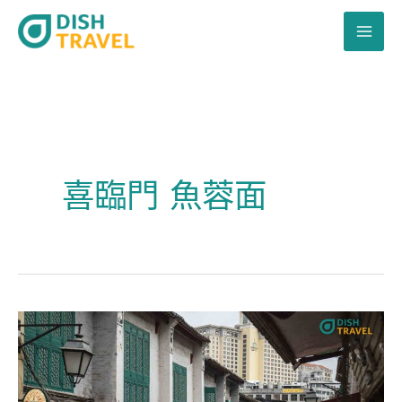
跳
至
主
要
內
容
喜臨門 魚蓉面
澳
門
舊