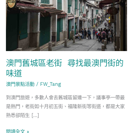
城
區
老
街
尋
找
最
澳門舊城區老街 尋找最澳門街的
澳
味道
門
街
澳門景點活動
/
FW_Tang
的
到澳門旅遊，多數人會去舊城區留連一下，議事亭一帶最
味
是熱門，老街如十月初五街、福隆新街等街道，都是大家
道
熟悉卻陌生 […]
閱讀全文 »