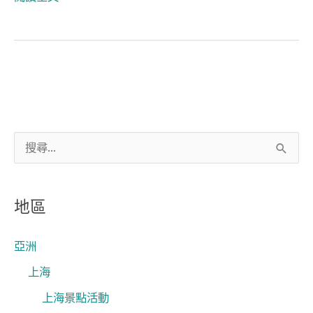
搜
尋
關
地區
鍵
字
亞洲
:
上海
上海景點活動