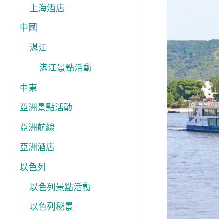
上海酒店
遊
中國
荷
蘭
湛江
4、
湛江景點活動
5
中東
月
亞洲景點活動
春
亞洲航線
日
河
亞洲酒店
輪
以色列
賞
以色列景點活動
鬱
以色列秘景
金