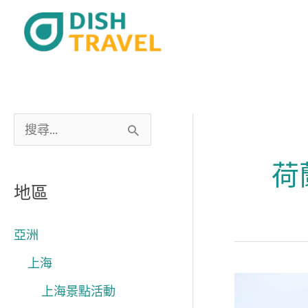
跳
至
主
要
內
容
搜
尋
荷
關
地區
鍵
字
亞洲
:
上海
Avalon
上海景點活動
Waterways