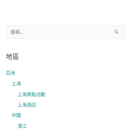
搜
尋
關
地區
鍵
字
亞洲
:
上海
上海景點活動
上海酒店
中國
湛江