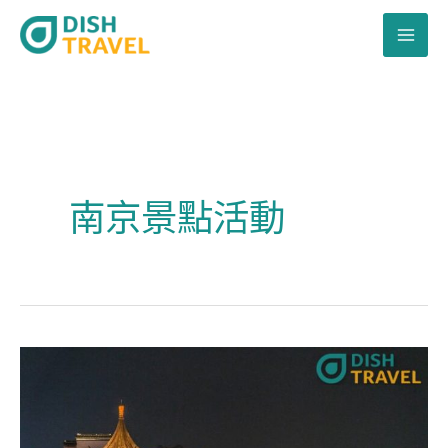
跳
至
主
要
內
容
南京景點活動
南
京
夜