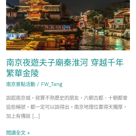
遊
夫
子
廟
秦
淮
河
南京夜遊夫子廟秦淮河 穿越千年
穿
繁華金陵
越
千
南京景點活動
/
FW_Tang
年
說起南京城，就算不熟歷史的朋友，六朝古都、十朝都會
繁
這些稱號，都一定可以說得出。南京地理位置得天獨厚，
華
加上有傳說 […]
金
陵
閱讀全文 »