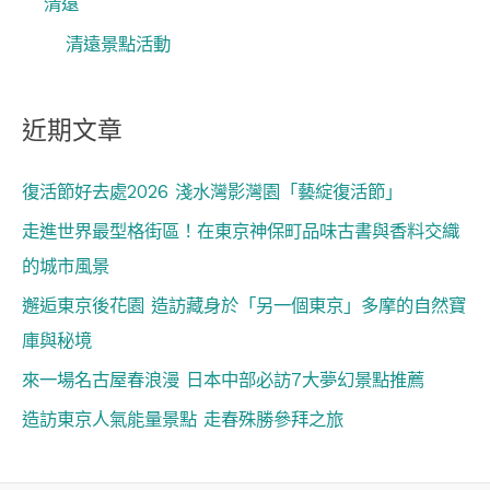
清遠
清遠景點活動
近期文章
復活節好去處2026 淺水灣影灣園「藝綻復活節」
走進世界最型格街區！在東京神保町品味古書與香料交織
的城市風景
邂逅東京後花園 造訪藏身於「另一個東京」多摩的自然寶
庫與秘境
來一場名古屋春浪漫 日本中部必訪7大夢幻景點推薦
造訪東京人氣能量景點 走春殊勝參拜之旅