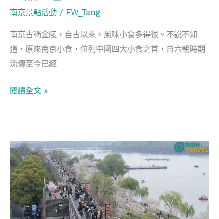
遊
南京景點活動
/
FW_Tang
真
南京古稱金陵，自古以來，風味小食多得很。不說不知
正
道，原來南京小食，位列中國四大小食之首，自六朝時期
懶
流傳至今已經
人
包
閱讀全文 »
春
日
遊
南
京