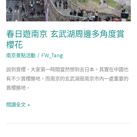
玄
武
湖
周
春日遊南京 玄武湖周邊多角度賞
邊
櫻花
多
南京景點活動
/
FW_Tang
角
度
說到賞櫻，大家第一時間當然想到去日本。其實在中國也
賞
有不少賞櫻勝地，而南京的玄武湖是南京市內一處重要的
櫻
賞櫻勝地，
花
閱讀全文 »