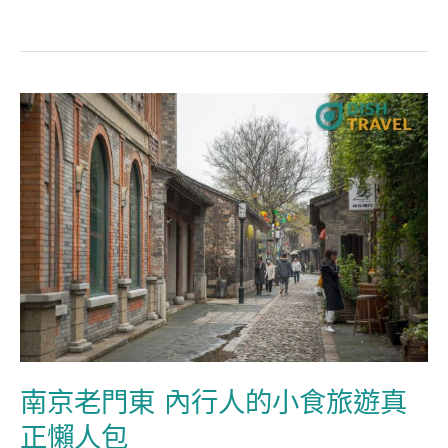
南
京
老
門
東
內
行
人
的
小
南京老門東 內行人的小食旅遊真
食
正懶人包
旅