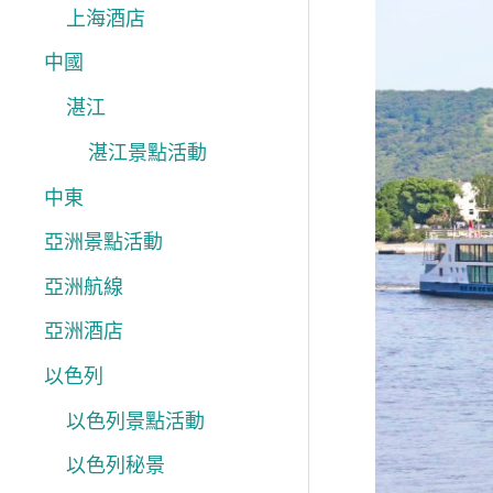
上海酒店
遊
中國
荷
蘭
湛江
4、
湛江景點活動
5
中東
月
亞洲景點活動
春
亞洲航線
日
河
亞洲酒店
輪
以色列
賞
以色列景點活動
鬱
以色列秘景
金