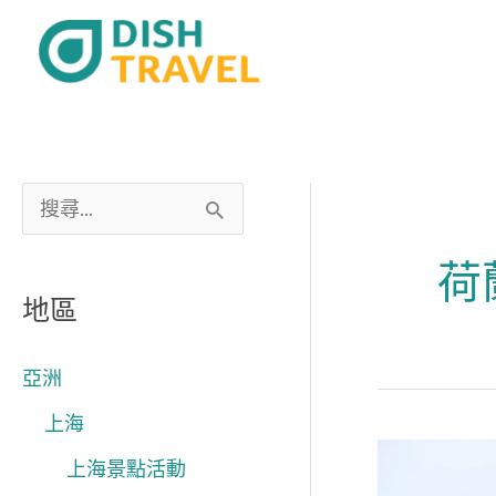
跳
至
主
要
內
容
搜
尋
荷
關
地區
鍵
字
亞洲
:
上海
Avalon
上海景點活動
Waterways