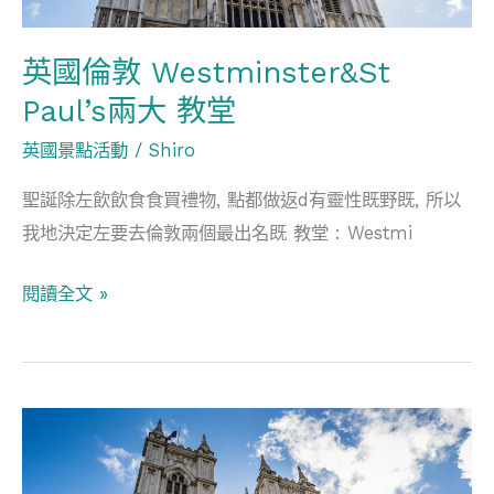
大
教
英國倫敦 Westminster&St
堂
Paul’s兩大 教堂
英國景點活動
/
Shiro
聖誕除左飲飲食食買禮物, 點都做返d有靈性既野既, 所以
我地決定左要去倫敦兩個最出名既 教堂 : Westmi
閱讀全文 »
英
國
倫