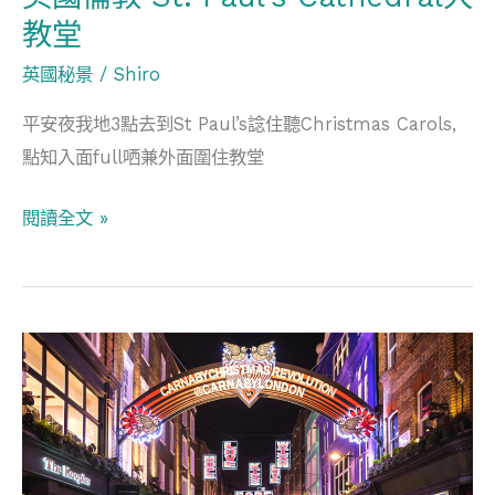
堂
教堂
英國秘景
/
Shiro
平安夜我地3點去到St Paul’s諗住聽Christmas Carols,
點知入面full哂兼外面圍住教堂
閱讀全文 »
英
國
倫
敦
打