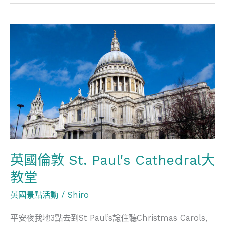
英
國
倫
敦
St.
Paul's
Cathedral
大
教
英國倫敦 St. Paul's Cathedral大
堂
教堂
英國景點活動
/
Shiro
平安夜我地3點去到St Paul’s諗住聽Christmas Carols,