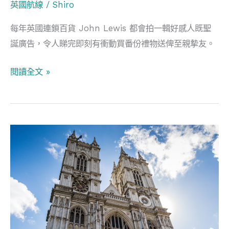
英國航線
/
Shiro
每年英國連鎖百貨 John Lewis 都會拍一輯好感人既聖
誕廣告，令人睇完即刻有衝動買番份禮物送俾至親摰友。
閱讀全文 »
英
國
倫
敦
Westminster&St
Paul’s
兩