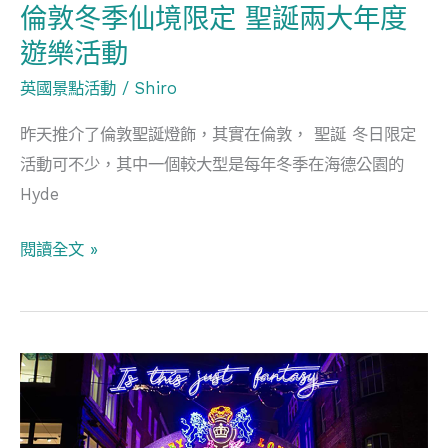
聖
倫敦冬季仙境限定 聖誕兩大年度
誕
遊樂活動
兩
英國景點活動
/
Shiro
大
年
昨天推介了倫敦聖誕燈飾，其實在倫敦， 聖誕 冬日限定
度
活動可不少，其中一個較大型是每年冬季在海德公園的
遊
Hyde
樂
活
閱讀全文 »
動
倫
敦
迎