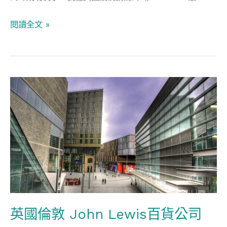
閱讀全文 »
英
國
倫
敦
John
Lewis
百
貨
公
英國倫敦 John Lewis百貨公司
司