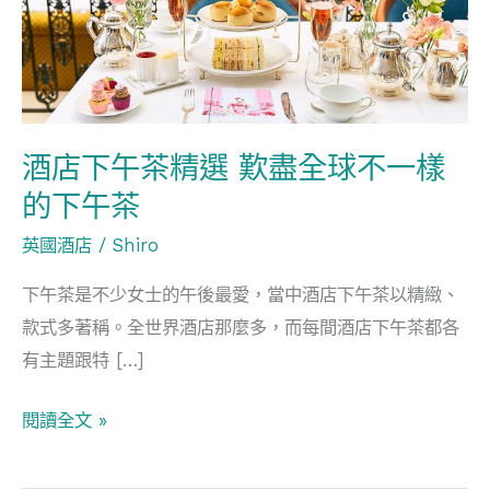
午
茶
精
選
歎
酒店下午茶精選 歎盡全球不一樣
盡
全
的下午茶
球
英國酒店
/
Shiro
不
下午茶是不少女士的午後最愛，當中酒店下午茶以精緻、
一
款式多著稱。全世界酒店那麼多，而每間酒店下午茶都各
樣
有主題跟特 […]
的
下
閱讀全文 »
午
茶