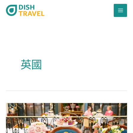
跳
至
主
要
內
容
英國
酒
店
下