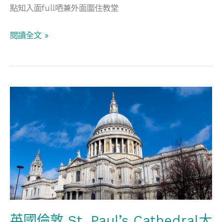
點知入面full哂兼外面圍住教堂
閱讀全文 »
英
國
倫
敦
St.
Paul’s
Cathedral
大
教
英國倫敦 St. Paul’s Cathedral大