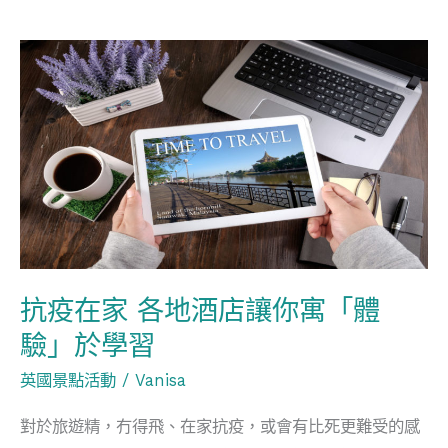
抗
疫
在
家
各
地
酒
店
讓
抗疫在家 各地酒店讓你寓「體
你
驗」於學習
寓
英國景點活動
/
Vanisa
「體
驗」
對於旅遊精，冇得飛、在家抗疫，或會有比死更難受的感
於