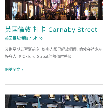
卡
Carnaby
Street
英國倫敦 打卡 Carnaby Street
英國景點活動
/
Shiro
又到星期五聖誕前夕, 好多人都已經放哂假, 倫敦突然少左
好多人, 但Oxford Street仍然係咁熱鬧,
閱讀全文 »
英
國