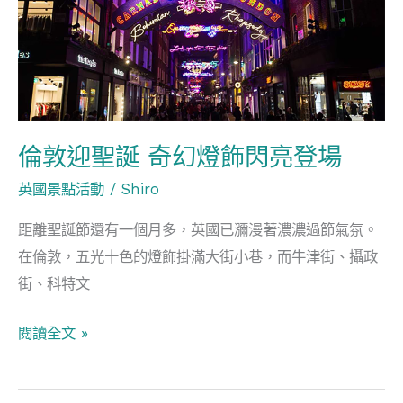
聖
誕
奇
幻
燈
飾
倫敦迎聖誕 奇幻燈飾閃亮登場
閃
英國景點活動
/
Shiro
亮
登
距離聖誕節還有一個月多，英國已瀰漫著濃濃過節氣氛。
場
在倫敦，五光十色的燈飾掛滿大街小巷，而牛津街、攝政
街、科特文
閱讀全文 »