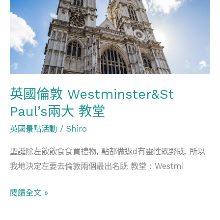
敦
Westminster&St
Paul’s
兩
大
教
英國倫敦 Westminster&St
堂
Paul’s兩大 教堂
英國景點活動
/
Shiro
聖誕除左飲飲食食買禮物, 點都做返d有靈性既野既, 所以
我地決定左要去倫敦兩個最出名既 教堂 : Westmi
閱讀全文 »