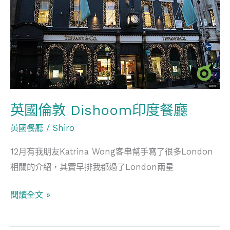
倫
敦
Dishoom
印
度
餐
廳
英國倫敦 Dishoom印度餐廳
英國餐廳
/
Shiro
12月有我朋友Katrina Wong客串幫手寫了很多London
相關的介紹，其實早排我都過了London兩星
閱讀全文 »