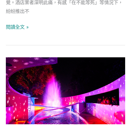
覺。酒店業者深明此痛，有感「在不能等死」等情況下，
學
紛紛推出不
習
閱讀全文 »
倫
敦
冬
季
仙
境
限
定