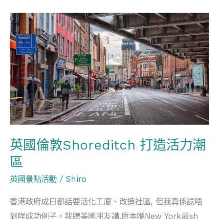
英
國
倫
敦
Shoreditch
打
造
活
力
英國倫敦Shoreditch 打造活力潮
潮
區
區
英國景點活動
/
Shiro
香港政府成日都話要活化工廈、改造社區, 但我真係諗唔
到咩成功例子。我聽美國朋友講,原本喺New York最sh