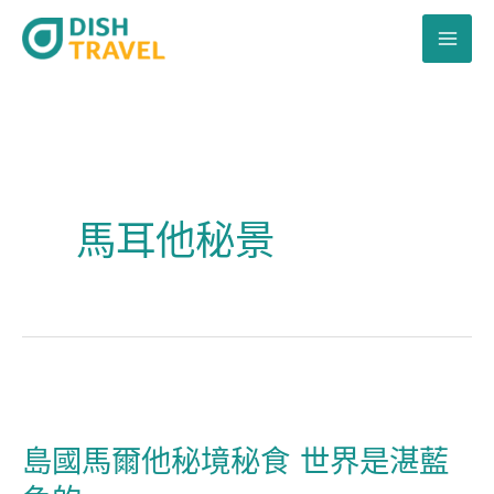
跳
至
主
要
內
容
馬耳他秘景
島
國
島國馬爾他秘境秘食 世界是湛藍
馬