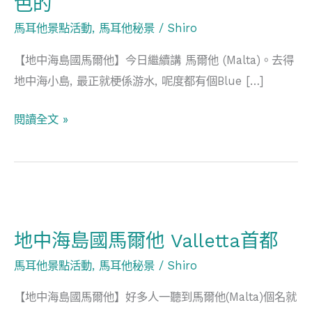
色的
爾
他
馬耳他景點活動
,
馬耳他秘景
/
Shiro
秘
【地中海島國馬爾他】今日繼續講 馬爾他 (Malta)。去得
境
地中海小島, 最正就梗係游水, 呢度都有個Blue […]
秘
食
閱讀全文 »
世
界
是
湛
地
藍
中
色
地中海島國馬爾他 Valletta首都
海
的
島
馬耳他景點活動
,
馬耳他秘景
/
Shiro
國
【地中海島國馬爾他】好多人一聽到馬爾他(Malta)個名就
馬