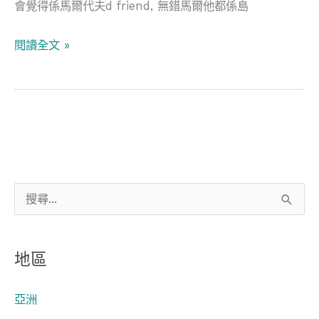
會覺得係馬爾代夫d friend, 無錯馬爾他都係島
爾
他
閱讀全文 »
Valletta
首
都
搜
尋
關
地區
鍵
字
亞洲
: