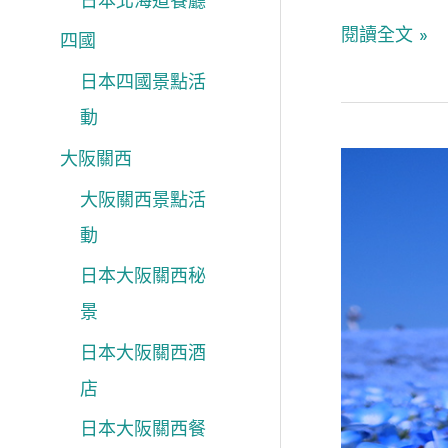
日本北海道餐廳
閱讀全文 »
四國
日本四國景點活
動
大阪關西
明
年
大阪關西景點活
遊
動
日
日本大阪關西秘
賞
景
花
日本大阪關西酒
筆
店
記
日
日本大阪關西餐