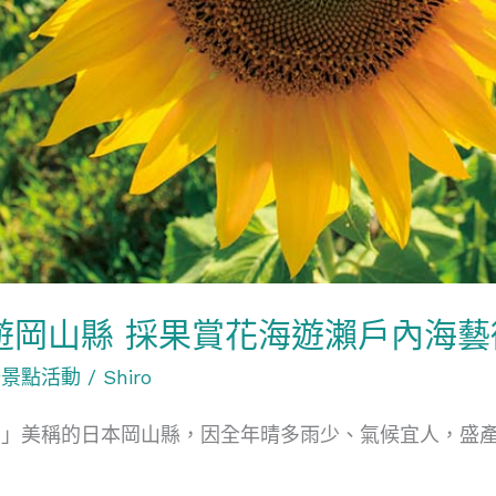
遊岡山縣 採果賞花海遊瀨戶內海藝
陽景點活動
/
Shiro
國」美稱的日本岡山縣，因全年晴多雨少、氣候宜人，盛