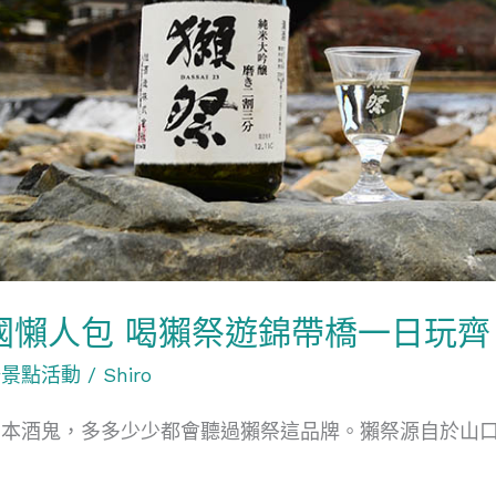
國懶人包 喝獺祭遊錦帶橋一日玩齊
陽景點活動
/
Shiro
日本酒鬼，多多少少都會聽過獺祭這品牌。獺祭源自於山