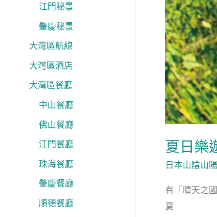
遊
江門秘景
瀨
肇慶秘景
戶
大灣區航線
內
大灣區酒店
海
大灣區餐廳
藝
術
中山餐廳
節
佛山餐廳
夏日樂
江門餐廳
珠海餐廳
日本山陰山
肇慶餐廳
有「晴天之
順德餐廳
夏