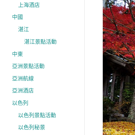
上海酒店
間
中國
到
廟
湛江
宇
湛江景點活動
日
中東
本
亞洲景點活動
岡
亞洲航線
山
賞
亞洲酒店
紅
以色列
秘
以色列景點活動
景
以色列秘景
推