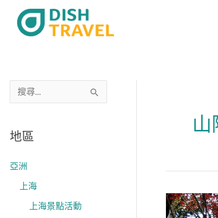
跳
至
主
要
內
容
搜
尋
山
關
地區
鍵
字
亞洲
:
上海
從
上海景點活動
山