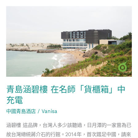
青
島
涵
碧
樓
在
名
師
「貨
青島涵碧樓 在名師「貨櫃箱」中
櫃
充電
箱」
中國青島酒店
/
Vanisa
中
充
涵碧樓 這品牌，台灣人多少該聽過，日月潭的一家曾為已
電
故台灣總統蔣介石的行館。2014年，首次踏足中國，請來