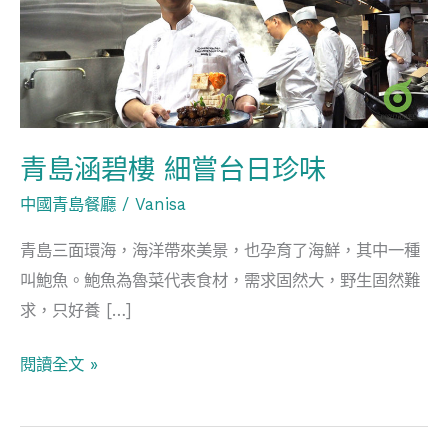
碧
樓
細
嘗
台
日
青島涵碧樓 細嘗台日珍味
珍
中國青島餐廳
/
Vanisa
味
青島三面環海，海洋帶來美景，也孕育了海鮮，其中一種
叫鮑魚。鮑魚為魯菜代表食材，需求固然大，野生固然難
求，只好養 […]
閱讀全文 »