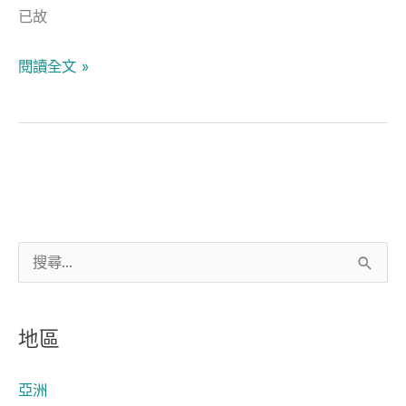
已故
閱讀全文 »
搜
尋
關
地區
鍵
字
亞洲