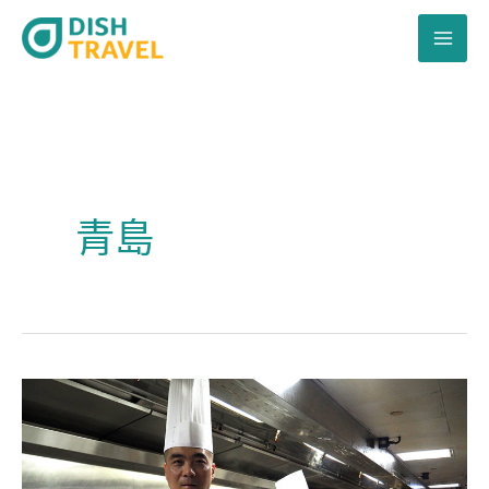
跳
至
主
要
內
容
青島
青
島
涵