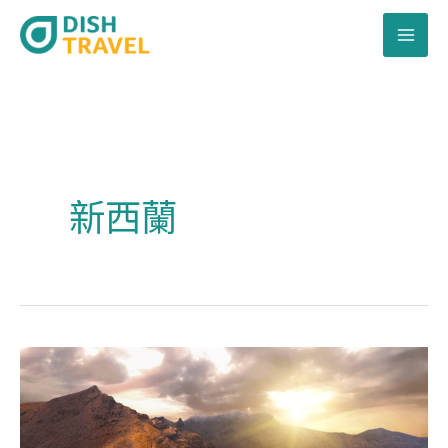
跳
至
主
要
內
容
新西蘭
新
西
蘭