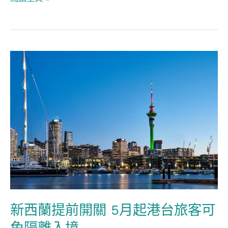
新
西
蘭
提
前
開
關
5
月
起
新西蘭提前開關 5月起港台旅客可
港
台