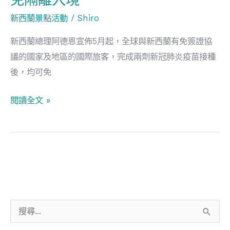
免隔離入境
旅
新西蘭景點活動
/
Shiro
客
新西蘭總理阿德恩宣佈5月起，全球與新西蘭有免簽證協
可
議的國家及地區的國際旅客，完成兩劑新冠肺炎疫苗接種
免
後，均可免
隔
離
閱讀全文 »
入
境
搜