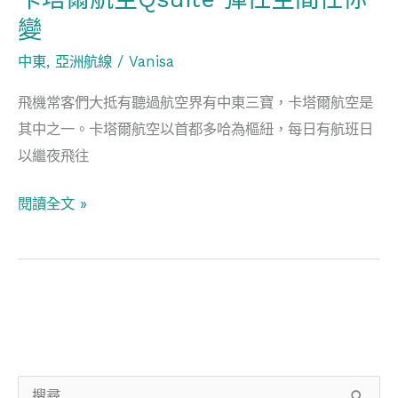
間
變
任
中東
,
亞洲航線
/
Vanisa
你
變
飛機常客們大抵有聽過航空界有中東三寶，卡塔爾航空是
其中之一。卡塔爾航空以首都多哈為樞紐，每日有航班日
以繼夜飛往
閱讀全文 »