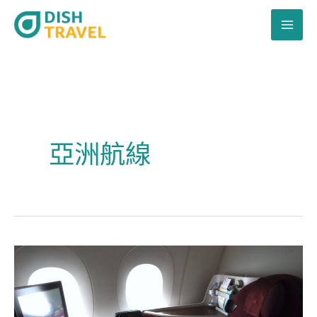
跳
至
主
要
內
容
亞洲航線
卡
塔
爾