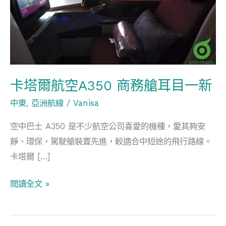
航
空
A350
商
務
艙
卡塔爾航空A350 商務艙耳目一新
耳
中東
,
亞洲航線
/
Vanisa
目
一
空中巴士 A350 是不少航空公司喜愛的機種，愛其夠安
新
靜、環保，駕駛艙裝置先進，較適合中短途的飛行路線。
卡塔爾 […]
閱讀全文 »