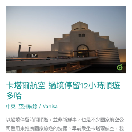
卡
塔
爾
航
空
過
境
停
留
卡塔爾航空 過境停留12小時順遊
12
多哈
小
中東
,
亞洲航線
/
Vanisa
時
順
以過境停留時間順遊，並非新鮮事，也是不少國家航空公
遊
司愛用來推廣國家旅遊的技倆。早前乘坐卡塔爾航空，我