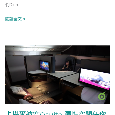
多
們Dish
哈
閱讀全文 »
卡
塔
爾
航
空
Qsuite
彈
性
空
卡塔爾航空Qsuite 彈性空間任你