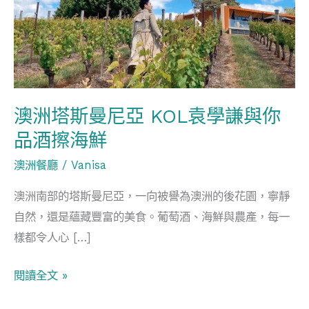
斯
曼
尼
亞
KOL
袁
澳洲塔斯曼尼亞 KOL袁學謙與你
學
品酒擦海鮮
謙
澳洲餐廳
/
Vanisa
與
你
澳洲南部的塔斯曼尼亞，一向被譽為澳洲的後花園，寧靜
品
自然，還是蘊藏豐富的美食。葡萄酒、海鮮與農產，每一
酒
樣都令人心 […]
擦
海
閱讀全文 »
鮮