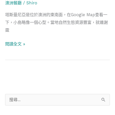
澳洲餐廳
/
Shiro
在
世
塔斯曼尼亞是位於澳洲的東南面，在Google Map查看一
界
下，小島略像一個心型。當地自然生態資源豐富，就連謝
盡
霆
頭
嘗
閱讀全文 »
盡
海
味
海
鮮
搜
尋