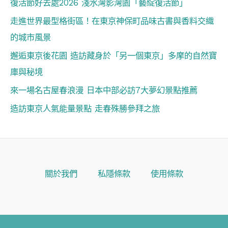
復活節好去處2026 淺水灣影灣園「藝綻復活節」
走進世界最型格街區！在東京神保町品味古書與香料交織
的城市風景
邂逅東京後花園 造訪藏身於「另一個東京」多摩的自然寶
庫與秘境
來一場名古屋春浪漫 日本中部必訪7大夢幻景點推薦
造訪東京人氣能量景點 走春殊勝參拜之旅
關於我們
私隱條款
使用條款