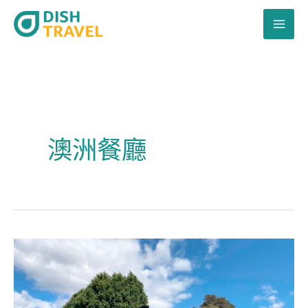
跳
至
主
要
內
容
澳洲餐廳
澳
洲
塔