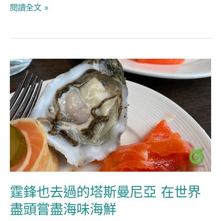
閱讀全文 »
霆
鋒
也
去
過
的
塔
斯
曼
霆鋒也去過的塔斯曼尼亞 在世界
尼
盡頭嘗盡海味海鮮
亞