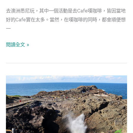
餐
去澳洲悉尼玩，其中一個活動是去Cafe嘆咖啡，皆因當地
忙
好的Cafe實在太多。當然，在嘆咖啡的同時，都會順便想
打
一
卡
閱讀全文 »
澳
洲
新
南
威
爾
斯