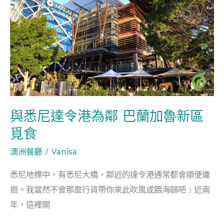
悉
尼
達
令
港
為
鄰
巴
與悉尼達令港為鄰 巴蘭加魯新區
蘭
覓食
加
澳洲餐廳
/
Vanisa
魯
新
悉尼地標中，有悉尼大橋，鄰近的達令港通常都會順便連
區
遊。我當然不會那麼行貨帶你來此吹風或餵海鷗吧﹗近兩
覓
年，這裡開
食