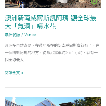
凱
阿
澳洲新南威爾斯凱阿瑪 觀全球最
瑪
大「氣洞」噴水花
觀
澳洲餐廳
/
Vanisa
全
球
澳洲多自然奇景，在悉尼所在的新南威爾斯省就有了，在
最
一個叫凱阿瑪的地方，從悉尼駕車約2個半小時，就有一
大
個全球最大
「氣
洞」
閱讀全文 »
噴
水
花
與