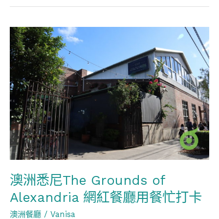
澳
洲
悉
尼
The
Grounds
of
Alexandria
網
紅
澳洲悉尼The Grounds of
餐
Alexandria 網紅餐廳用餐忙打卡
廳
用
澳洲餐廳
/
Vanisa