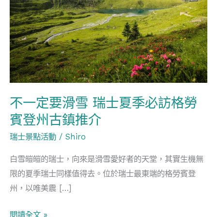
要
滑
雪
瑞
士
夏
季
不一定要滑雪 瑞士夏季必訪格勞
必
賓登州古鎮推介
訪
格
瑞士景點活動
/
Shiro
勞
白雪皚皚的瑞士，向來是滑雪愛好者的天堂，其實生機無
賓
限的夏季瑞士同樣值得去。位於瑞士最東端的格勞賓登
登
州，以唯美震 […]
州
古
閱讀全文 »