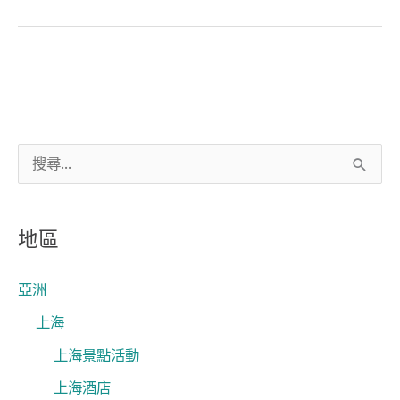
搜
尋
關
地區
鍵
字
亞洲
:
上海
上海景點活動
上海酒店