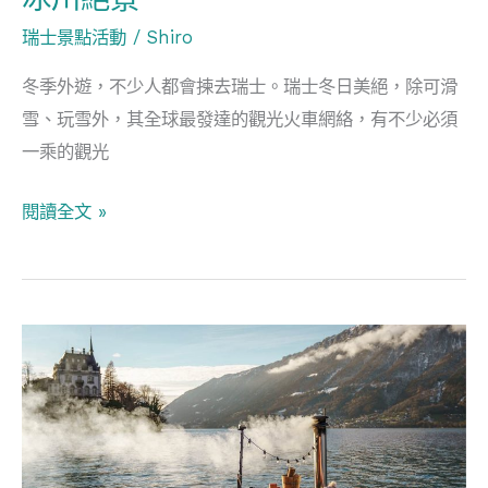
環
瑞士景點活動
/
Shiro
遊
冬季外遊，不少人都會揀去瑞士。瑞士冬日美絕，除可滑
冰
雪、玩雪外，其全球最發達的觀光火車網絡，有不少必須
川
一乘的觀光
絕
景
閱讀全文 »
葡
萄
酒
到
桑