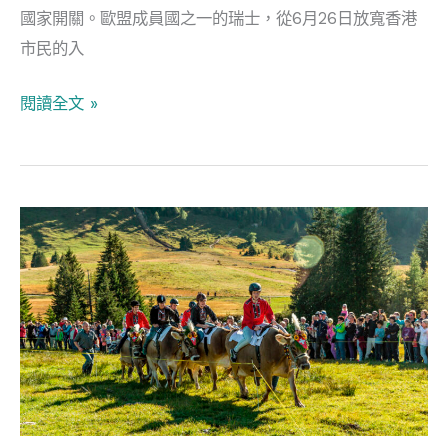
國家開關。歐盟成員國之一的瑞士，從6月26日放寬香港
免
市民的入
隔
離
閱讀全文 »
We
need
Switzerland
瑞
士
搶
先
開