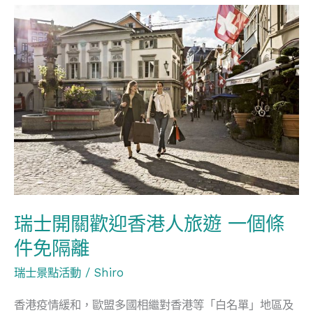
節
瑞
目
士
開
關
歡
迎
香
港
人
旅
瑞士開關歡迎香港人旅遊 一個條
遊
件免隔離
一
個
瑞士景點活動
/
Shiro
條
香港疫情緩和，歐盟多國相繼對香港等「白名單」地區及
件