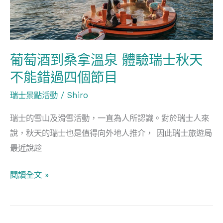
拿
溫
泉
體
葡萄酒到桑拿溫泉 體驗瑞士秋天
驗
不能錯過四個節目
瑞
瑞士景點活動
/
Shiro
士
秋
瑞士的雪山及滑雪活動，一直為人所認識。對於瑞士人來
天
說，秋天的瑞士也是值得向外地人推介， 因此瑞士旅遊局
不
最近說趁
能
錯
閱讀全文 »
過
四
個