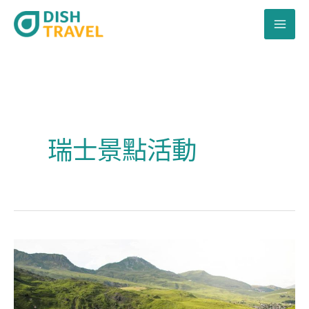
跳
至
主
要
內
容
瑞士景點活動
不
一
定