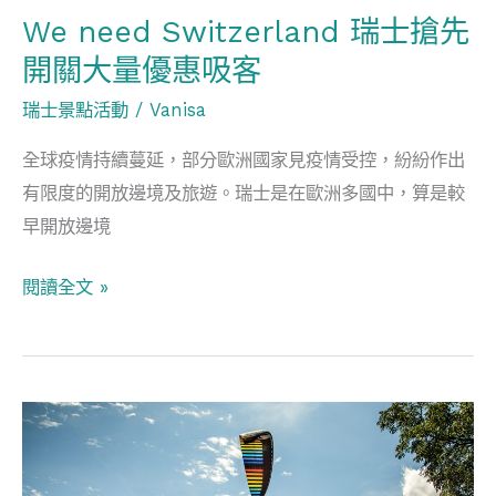
關
We need Switzerland 瑞士搶先
大
開關大量優惠吸客
量
瑞士景點活動
/
Vanisa
優
惠
全球疫情持續蔓延，部分歐洲國家見疫情受控，紛紛作出
吸
有限度的開放邊境及旅遊。瑞士是在歐洲多國中，算是較
客
早開放邊境
閱讀全文 »
瑞
士
少