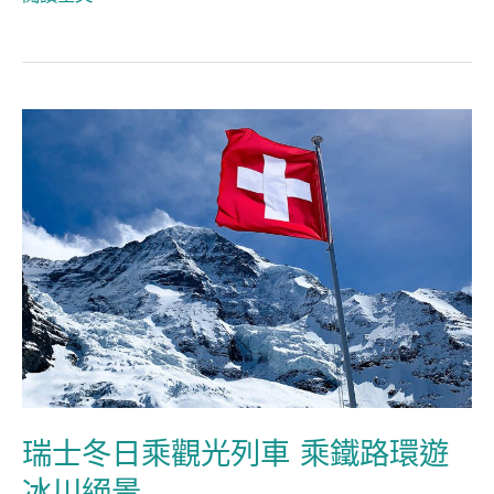
鎮
推
介
瑞
士
冬
日
乘
觀
光
列
車
乘
瑞士冬日乘觀光列車 乘鐵路環遊
鐵
冰川絕景
路