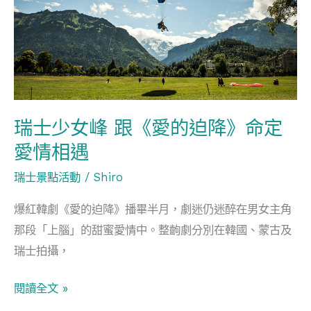
女
峰
跟
《愛
的
迫
瑞士少女峰 跟《愛的迫降》命定
降》
愛情相遇
命
瑞士景點活動
/
Shiro
定
愛
爆紅韓劇《愛的迫降》播畢半月，劇迷仍迷醉在男女主角
情
那段「上腦」的甜蜜愛情中。整齣劇分別在韓國、蒙古及
相
瑞士拍攝，
遇
閱讀全文 »