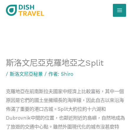
跳
至
主
要
內
容
斯洛文尼亞克羅地亞之Split
/
斯洛文尼亞秘景
/ 作者:
Shiro
克羅地亞在前南斯拉夫國家中經濟上比較富裕，其中一個
原因是它們的國土坐擁細長的海岸線，因此自古以來沿海
佈滿了重要的港口古城。Split大約位約十六湖和
Dubrovnik中間的位置，也鄰近附近的島嶼，自然地成為
了旅遊的交通中心點。雖然外圍現代化的城市沒甚麼特