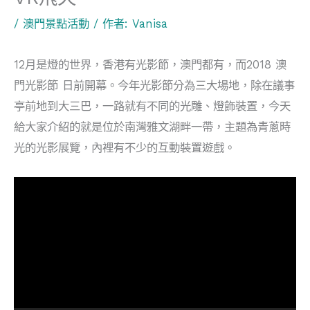
/
澳門景點活動
/ 作者:
Vanisa
12月是燈的世界，香港有光影節，澳門都有，而2018 澳
門光影節 日前開幕。今年光影節分為三大場地，除在議事
亭前地到大三巴，一路就有不同的光雕、燈飾裝置，今天
給大家介紹的就是位於南灣雅文湖畔一帶，主題為青蔥時
光的光影展覽，內裡有不少的互動裝置遊戲。
視
訊
播
放
器