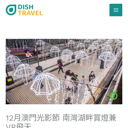
跳
至
主
要
內
容
12月澳門光影節 南灣湖畔賞燈兼
VR飛天