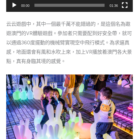
00:00
01:36
云云遊戲中，其中一個最千萬不能錯過的，是這個名為遨
遊澳門的VR體驗遊戲。參加者只需要配到好安全帶，就可
以通過360度擺動的機械臂實現空中飛行模式。為求逼真
感，地面還會有風和水吹上來，加上VR播放着澳門各大景
點，真有身臨其境的感覺。