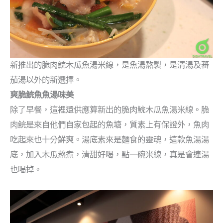
新推出的脆肉鯇木瓜魚湯米線，是魚湯熬製，是清湯及蕃
茄湯以外的新選擇。
爽脆鯇魚魚湯味美
除了早餐，這裡還供應算新出的脆肉鯇木瓜魚湯米線。脆
肉鯇是來自他們自家包起的魚塘，質素上有保證外，魚肉
吃起來也十分鮮爽。湯底素來是麵食的靈魂，這款魚湯湯
底，加入木瓜熬煮，清甜好喝，點一碗米線，真是會連湯
也喝掉。