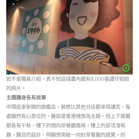
如不是職員介紹，真不知這插畫內藏有8,000張譚仔姐姐
的照片。
主題牆身各有故事
中環這家新開的旗艦店，裝修比其他分店都來得講究，每
處顯然有心思位的。雖說是香港情懷為主題，但上下兩層
都各有千秋，樓下的傾向茶餐廳風味，樓上的卻活潑有
趣，醒目的設計，明顯想突破一向好茶餐廳的感覺。的