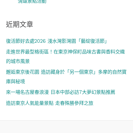
清遠景點活動
近期文章
復活節好去處2026 淺水灣影灣園「藝綻復活節」
走進世界最型格街區！在東京神保町品味古書與香料交織
的城市風景
邂逅東京後花園 造訪藏身於「另一個東京」多摩的自然寶
庫與秘境
來一場名古屋春浪漫 日本中部必訪7大夢幻景點推薦
造訪東京人氣能量景點 走春殊勝參拜之旅