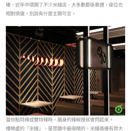
確，近年中環開了不少米線店，大多數都係普通，座位也
相對擠逼，別說有什麼主題可言。
當你點特辣或雙特辣時，牆身的辣椒燈就會閃起來。
樓梯處的「米線」，是眾牆中最吸睛的。米線兩邊有齊大