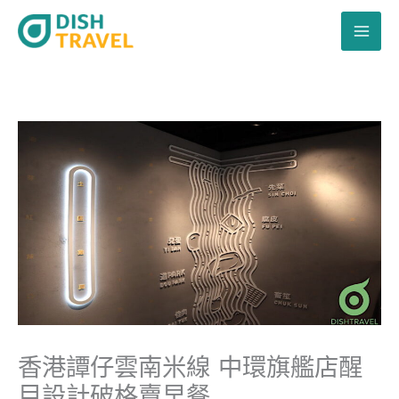
跳
至
主
要
內
容
香港譚仔雲南米線 中環旗艦店醒
目設計破格賣早餐