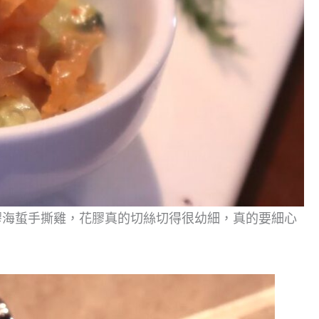
膠海蜇手撕雞，花膠真的切絲切得很幼細，真的要細心