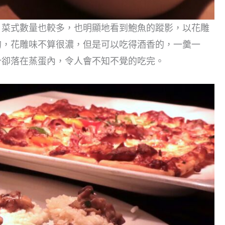
，菜式數量也較多，也明顯地看到鮑魚的蹤影，以花雕
的，花雕味不算很濃，但是可以吃得酒香的，一羹一
汁卻落在蒸蛋內，令人會不知不覺的吃完。