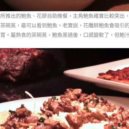
際所推出的鮑魚、花膠自助晚餐，主角鮑魚確實比較突出
魚茶碗蒸，最可以看到鮑魚。老實說，花雕醉鮑魚會吸引
開胃。屬熱食的茶碗蒸，鮑魚蒸過後，口感變軟了，但鮑