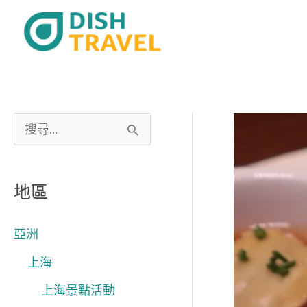
跳
至
主
要
內
容
搜
尋
關
地區
鍵
字
亞洲
:
上海
上海景點活動