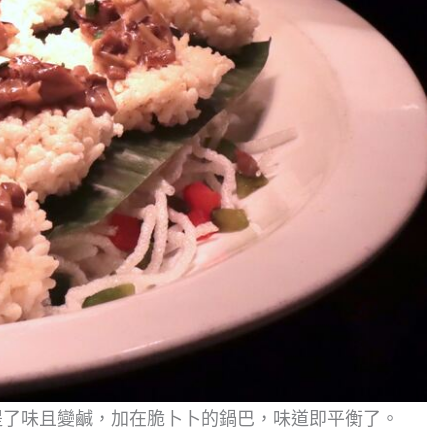
提了味且變鹹，加在脆卜卜的鍋巴，味道即平衡了。