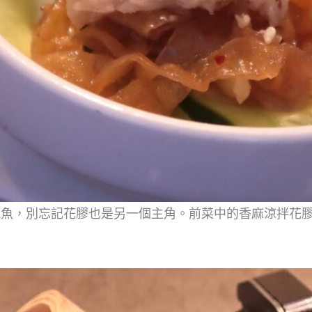
鮑魚，別忘記花膠也是另一個主角。前菜中的香麻涼拌花