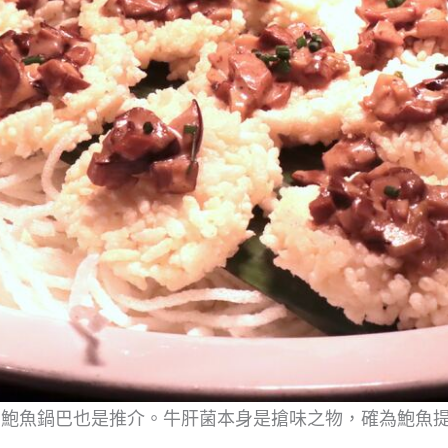
菌鮑魚鍋巴也是推介。牛肝菌本身是搶味之物，確為鮑魚