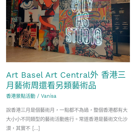
Central
外
香
港
三
月
藝
術
Art Basel Art Central外 香港三
周
還
月藝術周還看另類藝術品
看
香港景點活動
/
Vanisa
另
說香港三月是個藝術月，一點都不為過，整個香港都有大
類
大小小不同類型的藝術活動進行。常道香港是藝術文化沙
藝
漠，其實不 […]
術