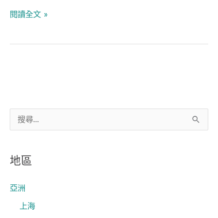
品
閱讀全文 »
搜
尋
關
地區
鍵
字
亞洲
:
上海