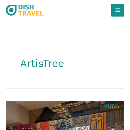
跳
至
主
要
內
容
ArtisTree
Art
Basel
Art