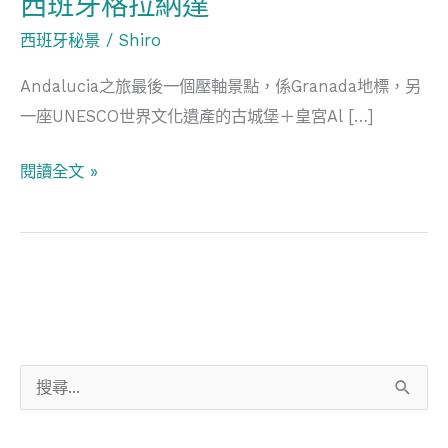
西班牙格拉納達
壓
軸
西班牙秘景
/
Shiro
地
Andalucia之旅最後一個壓軸景點，係Granada地標，另
標
一座UNESCO世界文化遺產的古城堡＋皇宮Al […]
之
旅
閱讀全文 »
在
西
班
牙
格
拉
納
搜
達
尋