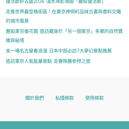
復活節好去處2026 淺水灣影灣園「藝綻復活節」
走進世界最型格街區！在東京神保町品味古書與香料交織
的城市風景
邂逅東京後花園 造訪藏身於「另一個東京」多摩的自然寶
庫與秘境
來一場名古屋春浪漫 日本中部必訪7大夢幻景點推薦
造訪東京人氣能量景點 走春殊勝參拜之旅
關於我們
私隱條款
使用條款