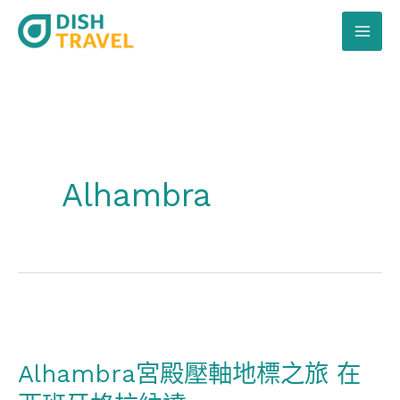
跳
至
主
要
內
容
Alhambra
Alhambra
宮
Alhambra宮殿壓軸地標之旅 在
殿