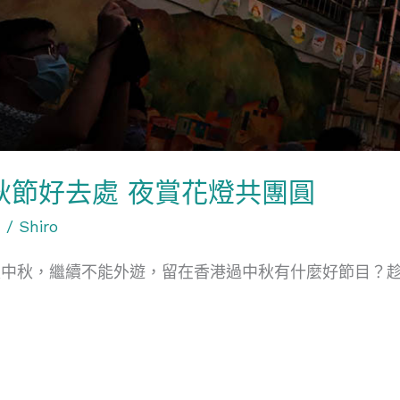
秋節好去處 夜賞花燈共團圓
動
/
Shiro
是中秋，繼續不能外遊，留在香港過中秋有什麼好節目？