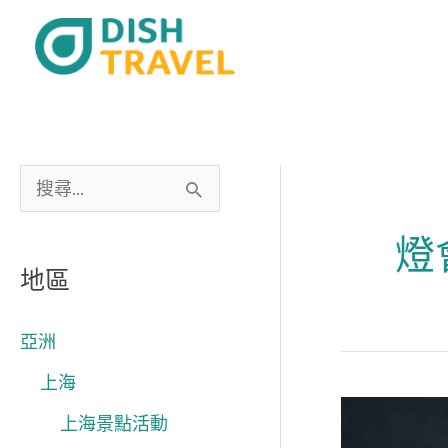
跳
至
主
要
內
容
搜
尋
燈
關
地區
鍵
字
亞洲
:
上海
香
上海景點活動
港