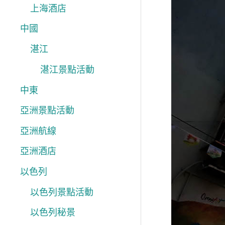
上海酒店
中
中國
秋
節
湛江
好
湛江景點活動
去
中東
處
亞洲景點活動
夜
亞洲航線
賞
花
亞洲酒店
燈
以色列
共
以色列景點活動
團
以色列秘景
圓