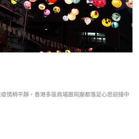
趁疫情稍平靜，香港多區商場跟祠廟都落足心思迎接中