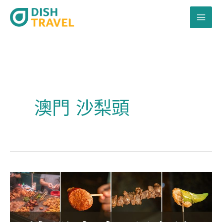
跳
至
主
要
內
容
澳門 沙梨頭
深
夜
澳