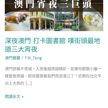
門
打
卡
圖
書
館
深夜澳門 打卡圖書館 嘆街頭最地
嘆
道三大宵夜
街
澳門餐廳
/
FW_Tang
頭
最
澳門號稱不夜城，入夜後越夜越精彩，如果你都跟小編一
地
樣愛做夜貓，那就要跟著我們夜游濠江了！近期在社交平
道
台上大熱的 […]
三
大
閱讀全文 »
宵