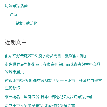
清遠景點活動
清遠
清遠景點活動
近期文章
復活節好去處2026 淺水灣影灣園「藝綻復活節」
走進世界最型格街區！在東京神保町品味古書與香料交織
的城市風景
邂逅東京後花園 造訪藏身於「另一個東京」多摩的自然寶
庫與秘境
來一場名古屋春浪漫 日本中部必訪7大夢幻景點推薦
造訪東京人氣能量景點 走春殊勝參拜之旅