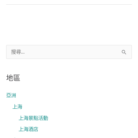
夜
搜
尋
關
地區
鍵
字
亞洲
:
上海
上海景點活動
上海酒店