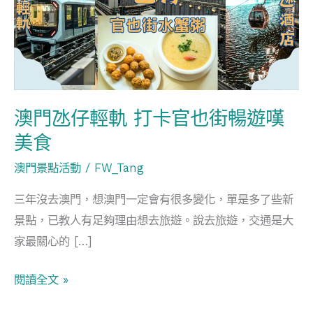
仔
輕
軌
打
卡
官
澳門氹仔輕軌 打卡官也街暢遊嘆
也
美食
街
澳門景點活動
/
FW_Tang
暢
遊
三年沒去澳門，想澳門一定會有很多變化，單是多了些新
嘆
景點，已教人有足夠理由想去旅遊。說去旅遊，交通是大
美
家最關心的 […]
食
閱讀全文 »