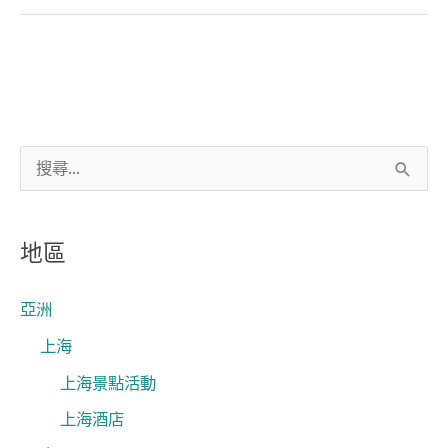
搜
尋
關
地區
鍵
字
亞洲
:
上海
上海景點活動
上海酒店