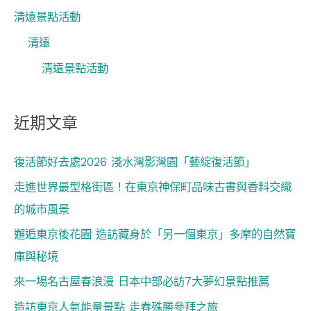
清遠景點活動
清遠
清遠景點活動
近期文章
復活節好去處2026 淺水灣影灣園「藝綻復活節」
走進世界最型格街區！在東京神保町品味古書與香料交織
的城市風景
邂逅東京後花園 造訪藏身於「另一個東京」多摩的自然寶
庫與秘境
來一場名古屋春浪漫 日本中部必訪7大夢幻景點推薦
造訪東京人氣能量景點 走春殊勝參拜之旅