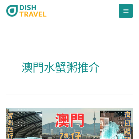
跳
至
主
要
內
容
澳門水蟹粥推介
澳
門
氹