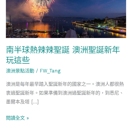
熱
辣
辣
聖
誕
澳
南半球熱辣辣聖誕 澳洲聖誕新年
洲
玩這些
聖
澳洲景點活動
/
FW_Tang
誕
新
澳洲是每年最早踏入聖誕新年的國家之一。澳洲人都很熱
年
衷過聖誕新年。如果準備到澳洲過聖誕新年的，到悉尼、
玩
墨爾本及塔 […]
這
些
閱讀全文 »