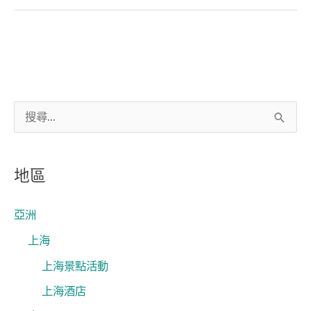
搜
尋
關
地區
鍵
字
亞洲
:
上海
上海景點活動
上海酒店