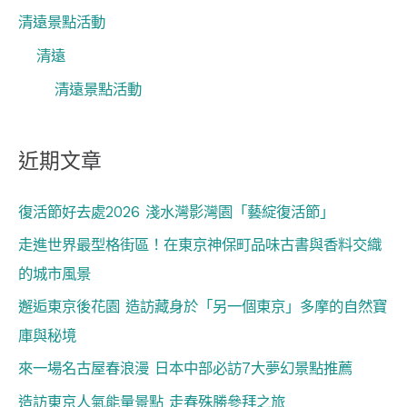
清遠景點活動
清遠
清遠景點活動
近期文章
復活節好去處2026 淺水灣影灣園「藝綻復活節」
走進世界最型格街區！在東京神保町品味古書與香料交織
的城市風景
邂逅東京後花園 造訪藏身於「另一個東京」多摩的自然寶
庫與秘境
來一場名古屋春浪漫 日本中部必訪7大夢幻景點推薦
造訪東京人氣能量景點 走春殊勝參拜之旅