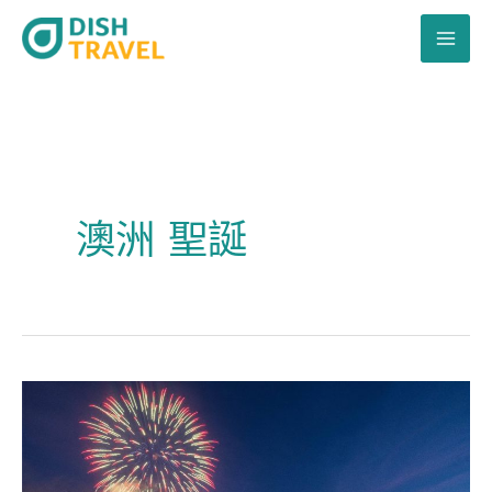
跳
至
主
要
內
容
澳洲 聖誕
南
半
球