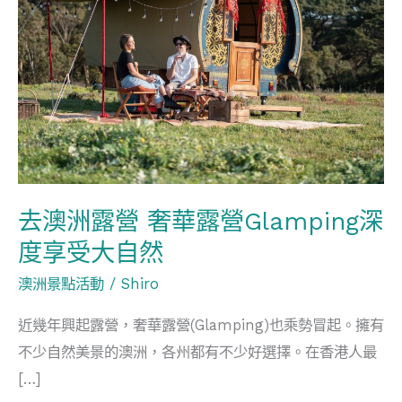
露
營
奢
華
露
營
Glamping
深
去澳洲露營 奢華露營Glamping深
度
享
度享受大自然
受
澳洲景點活動
/
Shiro
大
近幾年興起露營，奢華露營(Glamping)也乘勢冒起。擁有
自
不少自然美景的澳洲，各州都有不少好選擇。在香港人最
然
[…]