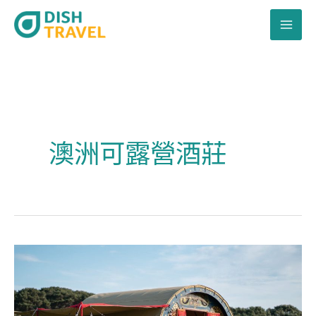
跳
至
主
要
內
容
澳洲可露營酒莊
去
澳
洲