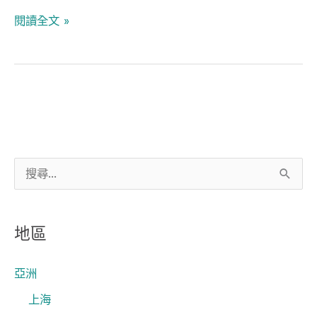
閱讀全文 »
搜
尋
關
地區
鍵
字
亞洲
:
上海