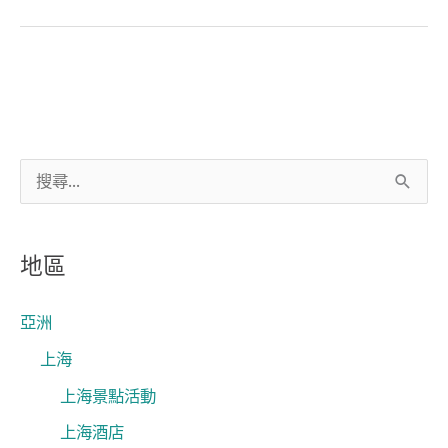
搜
尋
關
地區
鍵
字
亞洲
:
上海
上海景點活動
上海酒店