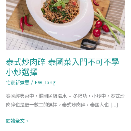
肉
碎
泰
國
菜
入
門
泰式炒肉碎 泰國菜入門不可不學
不
小炒選擇
可
不
宅家新煮意
/
FW_Tang
學
泰國經典菜中，繼國民級湯水 – 冬陰功，小炒中，泰式炒
小
肉碎也是數一數二的選擇。泰式炒肉碎，泰國人也 […]
炒
選
閱讀全文 »
擇