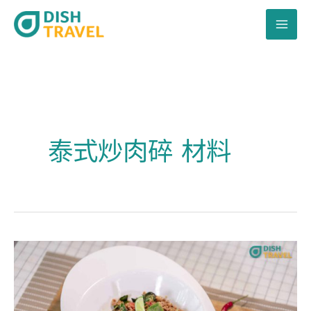
跳
至
主
要
內
容
泰式炒肉碎 材料
泰
式
炒