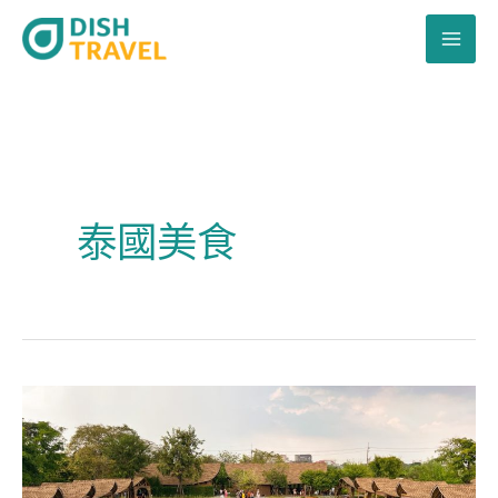
跳
至
主
要
內
容
泰國美食
泰
國
曼