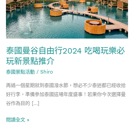
谷
自
由
行
2024
吃
泰國曼谷自由行2024 吃喝玩樂必
喝
玩新景點推介
玩
泰國景點活動
/
Shiro
樂
必
再過一個星期就到泰國潑水節，想必不少泰迷都已經收拾
玩
好行李，準備參加泰國這場年度盛事！若果你今次選擇曼
新
谷作為目的 […]
景
點
閱讀全文 »
推