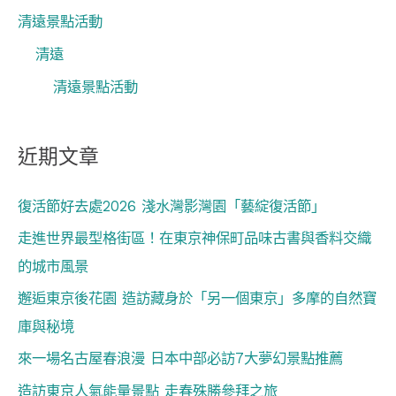
清遠景點活動
清遠
清遠景點活動
近期文章
復活節好去處2026 淺水灣影灣園「藝綻復活節」
走進世界最型格街區！在東京神保町品味古書與香料交織
的城市風景
邂逅東京後花園 造訪藏身於「另一個東京」多摩的自然寶
庫與秘境
來一場名古屋春浪漫 日本中部必訪7大夢幻景點推薦
造訪東京人氣能量景點 走春殊勝參拜之旅