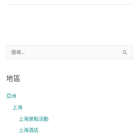
介
搜
尋
關
地區
鍵
字
亞洲
:
上海
上海景點活動
上海酒店