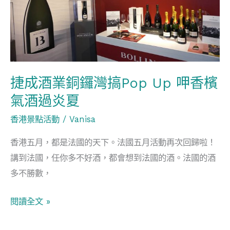
鑼
灣
搞
Pop
Up
捷成酒業銅鑼灣搞Pop Up 呷香檳
呷
氣酒過炎夏
香
檳
香港景點活動
/
Vanisa
氣
香港五月，都是法國的天下。法國五月活動再次回歸啦！
酒
講到法國，任你多不好酒，都會想到法國的酒。法國的酒
過
多不勝數，
炎
夏
閱讀全文 »