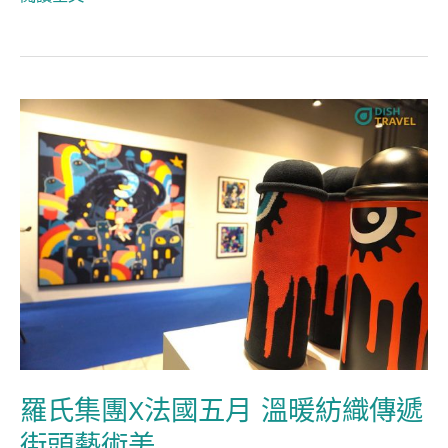
五
月
羅
氏
集
團
X
法
國
五
月
溫
羅氏集團X法國五月 溫暖紡織傳遞
暖
街頭藝術美
紡