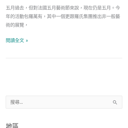
美
五月過去，但對法國五月藝術節來說，現在仍是五月。今
學
年的活動包羅萬有，其中一個更跟羅氏集團推出非一般藝
盡
術的展覽，
在
荔
閱讀全文 »
枝
角
D2
Place
搜
尋
關
地區