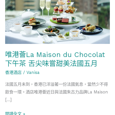
La
Maison
du
Chocolat
下
午
茶
唯港薈La Maison du Chocolat
舌
下午茶 舌尖味嘗甜美法國五月
尖
味
香港酒店
/
Vanisa
嘗
法國五月未到，香港已洋溢著一份法國氣息，當然少不得
甜
飲食一環。酒店唯港薈近日與法國朱古力品牌La Maison
美
[…]
法
國
閱讀全文 »