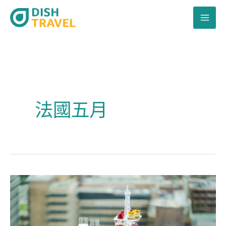
跳
至
主
要
內
容
法國五月
唯
港
薈