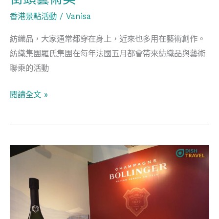
織
香港景點活動
/
Vanisa
傳
紡織品，大家通常都穿在身上，近來也多用在藝術創作。
遞
紡織集團羅氏集團在每年法國五月都會帶來紡織品與藝術
街
聯乘的活動
頭
藝
閱讀全文 »
術
美
捷
成
酒
業
銅