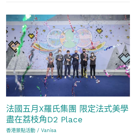
法
國
五
月
X
羅
氏
集
團
限
法國五月X羅氏集團 限定法式美學
定
盡在荔枝角D2 Place
法
式
香港景點活動
/
Vanisa