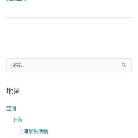
搜
尋
關
地區
鍵
字
亞洲
:
上海
上海景點活動