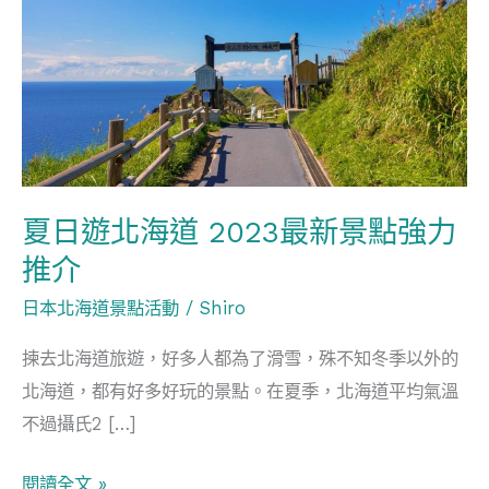
北
海
道
2023
最
新
景
夏日遊北海道 2023最新景點強力
點
推介
強
力
日本北海道景點活動
/
Shiro
推
揀去北海道旅遊，好多人都為了滑雪，殊不知冬季以外的
介
北海道，都有好多好玩的景點。在夏季，北海道平均氣溫
不過攝氏2 […]
閱讀全文 »