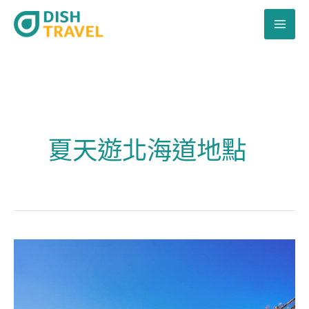
跳
至
主
要
內
容
夏天遊北海道地點
夏
日
遊