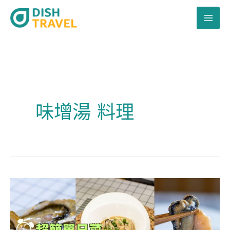
跳
至
主
要
內
容
味增湯 料理
味
噌
煮