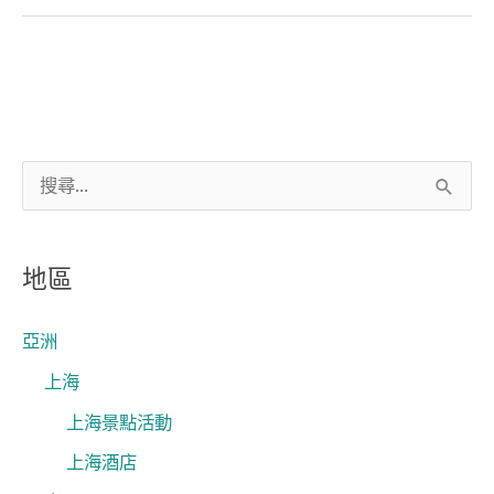
搜
尋
關
地區
鍵
字
亞洲
:
上海
上海景點活動
上海酒店