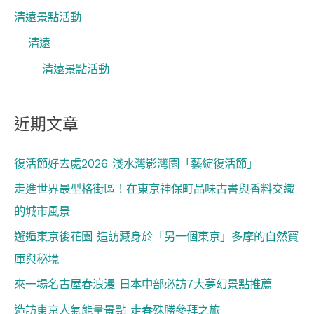
清遠景點活動
清遠
清遠景點活動
近期文章
復活節好去處2026 淺水灣影灣園「藝綻復活節」
走進世界最型格街區！在東京神保町品味古書與香料交織
的城市風景
邂逅東京後花園 造訪藏身於「另一個東京」多摩的自然寶
庫與秘境
來一場名古屋春浪漫 日本中部必訪7大夢幻景點推薦
造訪東京人氣能量景點 走春殊勝參拜之旅