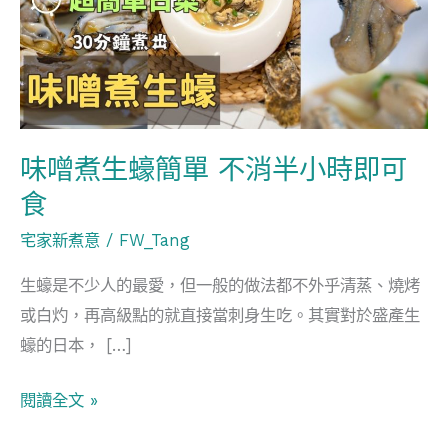
生
蠔
簡
單
不
消
味噌煮生蠔簡單 不消半小時即可
半
食
小
宅家新煮意
/
FW_Tang
時
即
生蠔是不少人的最愛，但一般的做法都不外乎清蒸、燒烤
可
或白灼，再高級點的就直接當刺身生吃。其實對於盛產生
食
蠔的日本， […]
閱讀全文 »