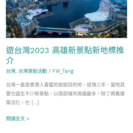
2023
高
雄
新
景
點
遊台灣2023 高雄新景點新地標推
新
介
地
台灣
,
台灣景點活動
/
FW_Tang
標
推
台灣一直是香港人喜愛的旅遊目的地，疫情三年，當地其
介
實也誕生不少新景點，以南部城市高雄最多。除了將舊建
築活化，也 […]
閱讀全文 »