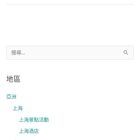
搜
尋
關
地區
鍵
字
亞洲
:
上海
上海景點活動
上海酒店