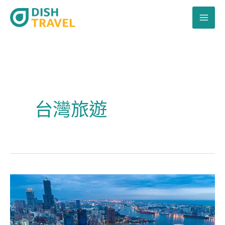
跳
至
主
要
內
容
台灣旅遊
遊
台
灣