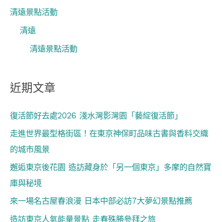
清遠景點活動
清遠
清遠景點活動
近期文章
復活節好去處2026 淺水灣影灣園「藝綻復活節」
走進世界最型格街區！在東京神保町品味古書與香料交織
的城市風景
邂逅東京後花園 造訪藏身於「另一個東京」多摩的自然寶
庫與秘境
來一場名古屋春浪漫 日本中部必訪7大夢幻景點推薦
造訪東京人氣能量景點 走春殊勝參拜之旅