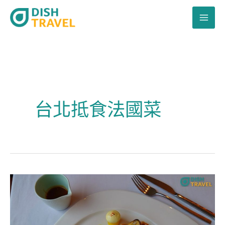
跳
至
主
要
內
容
台北抵食法國菜
台
北
麗