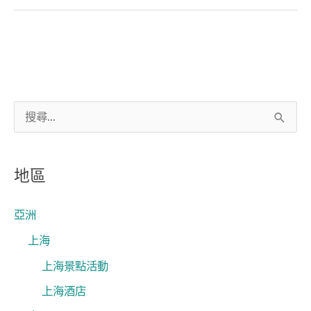
菜
搜
尋
關
地區
鍵
字
亞洲
:
上海
上海景點活動
上海酒店