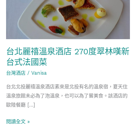
禧
溫
泉
酒
店
270
台北麗禧溫泉酒店 270度翠林嘆新
度
台式法國菜
翠
台灣酒店
/
Vanisa
林
嘆
台北北投麗禧溫泉酒店素來是北投有名的溫泉宿，夏天住
新
溫泉旅館未必為了泡溫泉，也可以為了嘗美食。該酒店的
台
歐陸餐廳 […]
式
法
閱讀全文 »
國