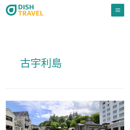
跳
至
主
要
內
容
古宇利島
日
本
自