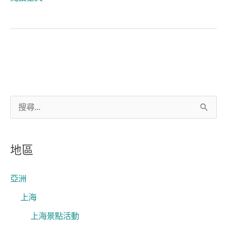
搜
尋
關
地區
鍵
字
亞洲
:
上海
上海景點活動