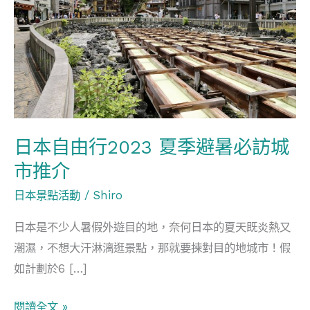
由
行
2023
夏
季
避
暑
日本自由行2023 夏季避暑必訪城
必
市推介
訪
城
日本景點活動
/
Shiro
市
日本是不少人暑假外遊目的地，奈何日本的夏天既炎熱又
推
潮濕，不想大汗淋漓逛景點，那就要揀對目的地城市！假
介
如計劃於6 […]
閱讀全文 »