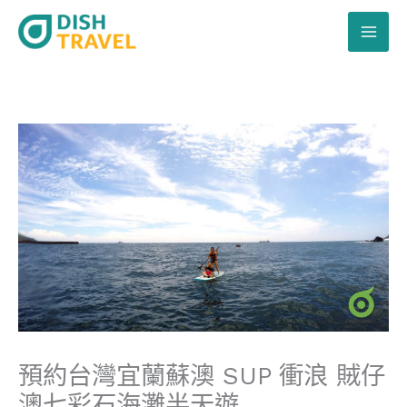
跳
至
主
要
內
容
預約台灣宜蘭蘇澳 SUP 衝浪 賊仔
澳七彩石海灘半天遊