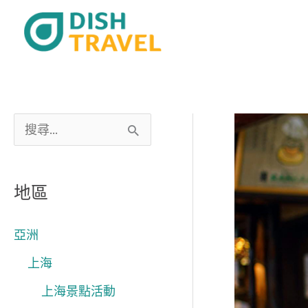
跳
至
主
要
內
容
搜
尋
關
地區
鍵
字
亞洲
:
上海
上海景點活動