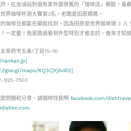
宰府，在加油站對面有家外面很舊的「珈琲店」蘭館，喜
世界咖啡杯測大賽第3名，老闆是田原媽媽。
的咖啡豆都能在蘭館找到，因為田原是世界咖啡頭 3 人
要！一定要！我是路過看到外型特別才進去的，後來才知
宰府市五条1丁目15−10
//rankan.jp
]
://goo.gl/maps/KQ3CjYjXviR2
]
-925-7503
甚麼問題和分享，請隨時找我啊
facebook.com/dishtrave
@dishim.com