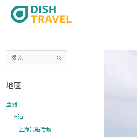
跳
至
主
要
內
容
搜
尋
關
地區
鍵
字
亞洲
:
上海
上海景點活動