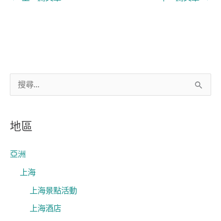
搜
尋
關
地區
鍵
字
亞洲
:
上海
上海景點活動
上海酒店