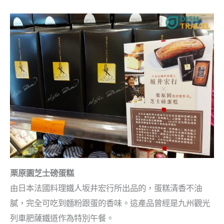
栗原園芝士磅蛋糕
由日本法國料理鐵人坂井宏行所出品的，蛋糕清香不油
膩，完全可吃到麵粉跟蛋的香味。這產品曾經是九州觀光
列車肥薩鐵道作為特別午餐。