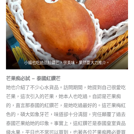
小編也吃過這紅鑽芒，很美味，果然要大力推介。
芒果痴必試 – 泰國紅鑽芒
她也介紹了不少心水貨品。訪問期間，她提到自己很愛吃
芒果，這次引入的芒果，她本人也吃過。自認是芒果痴
的，直言那泰國的紅鑽芒，是她吃過最好的。這芒果梅紅
色的，碩大如象牙芒，味道卻十分清甜，完任顛覆了過去
泰國芒果給她的印象。事實上，這紅鑽芒是泰國皇室貢品
級水果，平日也不常可以買到，也著各位芒果痴務必要買