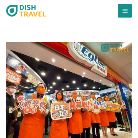
跳
至
主
要
內
容