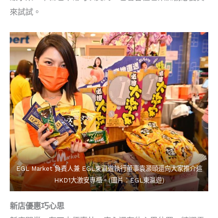
來試試。
EGL Market 負責人兼 EGL東瀛遊執行董事袁灝頤還向大家推介這
HKD1大激安專櫃。(圖片：EGL東瀛遊)
新店優惠巧心思