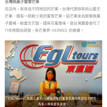
台灣挽菓子蜜雪芒果
在店內，有來自不同地訪的芒果，台灣代表除有枋山愛文
芒果，還有一款較少見的蜜雪芒果。這芒果來自屏東挽菓
子農場，較愛文芒甜，還有花蜜香味，是台灣農委會花了
11年時間去研發，有芒果界 HERMES 的美譽。
EGL Market 負責人兼 EGL東瀛遊執行董事袁灝頤希望這次轉型，
為客人帶來更多美食。