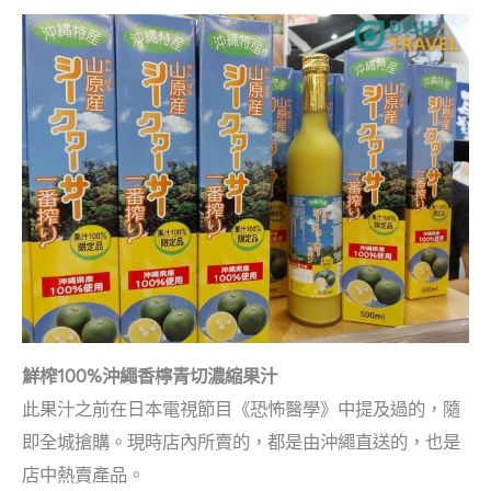
鮮榨100%沖繩香檸青切濃縮果汁
此果汁之前在日本電視節目《恐怖醫學》中提及過的，隨
即全城搶購。現時店內所賣的，都是由沖繩直送的，也是
店中熱賣產品。