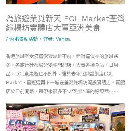
為旅遊業覓新天 EGL Market荃灣
綠楊坊實體店大賣亞洲美食
/
香港景點活動
/ 作者:
Vanisa
香港旅遊業受疫情影響裹足不前，面對這漫長的旅遊寒
冬，各旅行社都紛分變陣開網店，大賣各樣食品、日用
品，EGL東瀛遊也不例外。繼於去年底開設網店EGL
Market，最近還再下一城在荃灣綠楊坊開設實體店。實體
店於日前開幕，還帶來很多不少亞洲地區的好東西⋯⋯