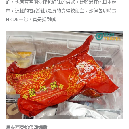
的，也有真空調沙律包好味的供選。比較過其他日本超
市，這裡的雪藏雞扒是真的賣得較便宜。沙律包現時賣
HKD8一包，真是抵到喊！
馬來西亞怡保鹽焗雞