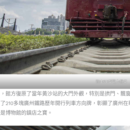
韶山6B型電力機車
置，館方復原了當年黃沙站的大門外觀，特別是拱門、飄
了210多塊廣州鐵路歷年開行列車方向牌，彰顯了廣州
更是博物館的鎮店之寶。