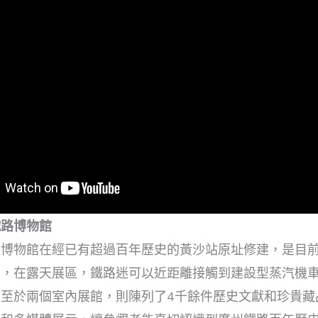
鐵路博物館
路博物館在經已有超過百年歷史的黃沙站原址修建，是目
，在露天展區，鐵路迷可以近距離接觸到建設型蒸汽機車
。至於兩個室內展館，則陳列了4千餘件歷史文獻和珍貴藏