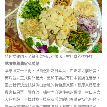
特色撈雞融入了賀年菜撈起的做法，材料真的很多樣。
地膽推薦農家私房菜
本來逛完一番街，很自然想吃日本菜，如正如之前所言，
商場並未正式對外營業，更加不要說有日本餐廳在營業，
因此我們決定試試佛山當地的特色農家菜。聯慶茶樓是家
農家私房菜，隱身於一棟村內自建住宅的頂樓，村口有大
大個招牌，不算難找。這家私房菜的招牌菜是特色撈雞，
是一道將傳統順德魚生的做法融入粵式手撕雞的創意菜。