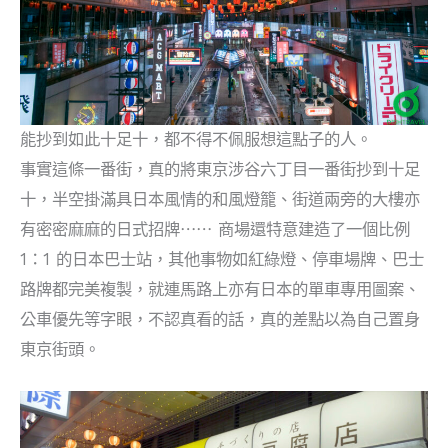
能抄到如此十足十，都不得不佩服想這點子的人。
事實這條一番街，真的將東京涉谷六丁目一番街抄到十足
十，半空掛滿具日本風情的和風燈籠、街道兩旁的大樓亦
有密密麻麻的日式招牌⋯⋯ 商場還特意建造了一個比例
1：1 的日本巴士站，其他事物如紅綠燈、停車場牌、巴士
路牌都完美複製，就連馬路上亦有日本的單車專用圖案、
公車優先等字眼，不認真看的話，真的差點以為自己置身
東京街頭。