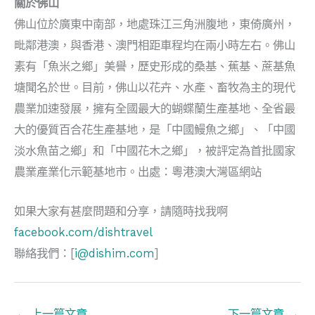
關於佛山
佛山位於廣東中南部，地處珠江三角洲腹地，東倚廣州，
毗鄰港澳，與香港、澳門相距車程均在兩小時左右。佛山
素有「魚米之鄉」美譽，歷史形成的桑基、蕉基、蔗基魚
塘聞名於世。目前，佛山以花卉、水產、畜牧為主的現代
農業加速發展，擁有全國最大的蝴蝶蘭生產基地、全省最
大的優質百合花生產基地，是「中國鰻魚之鄉」、「中國
淡水魚苗之鄉」和「中國花木之鄉」，被評定為首批國家
農業產業化示範基地市。出處：粵港澳大灣區網站
如果大家有甚麼問題和分享，請隨時找我啊
facebook.com/dishtravel
聯絡我們：[
i@dishim.com
]
←
上一篇文章
下一篇文章
→