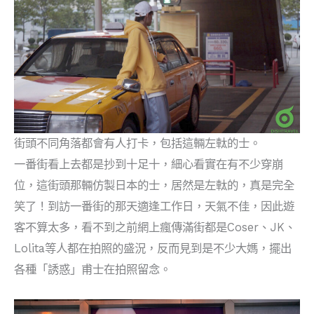
街頭不同角落都會有人打卡，包括這輛左軚的士。
一番街看上去都是抄到十足十，細心看實在有不少穿崩
位，這街頭那輛仿製日本的士，居然是左軚的，真是完全
笑了！到訪一番街的那天適逢工作日，天氣不佳，因此遊
客不算太多，看不到之前網上瘋傳滿街都是Coser、JK、
Lolita等人都在拍照的盛況，反而見到是不少大媽，擺出
各種「誘惑」甫士在拍照留念。