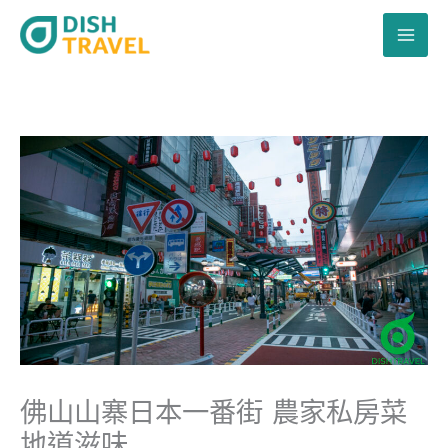
跳
至
主
要
內
容
佛山山寨日本一番街 農家私房菜
地道滋味