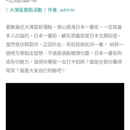
/
大灣區景點活動
/ 作者:
admin
要數最近大灣區新蒲點，佛山南海日本一番街，一定是最
多人討論的，日本一番街，顧名思義就是日本主題街道，
當然是仿照製作，正因於此，早前就被批評一番。 純粹一
個地方景點出發想，不過是搞點噱頭也罷。日本一番街到
底有何魅力，值得你專程一去打卡拍照？還是劣質抄襲得
啖笑？看罷大家自行判斷吧！
視
訊
播
放
器