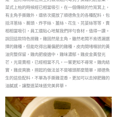
菜式上枱的時候經已相當吸引，在一個傳統的竹筲箕上，
有主角手撕雞外，還依次擺放了順德魚生的各種配料，包
括洋蔥絲、蕎頭、炸芋絲、薑絲、花生、芫荽絲等等，賣
相相當吸引，員工還貼心地幫我們拌勻食材，值得一讚。
說回這款特色撈雞，雞固然是主角，雖然老闆不肯透漏選
擇的雞種，但能吃得出屬偏肥的雞種，皮肉間啫喱狀的黃
油完整保留，雞肉肥瘦適中，雞味濃郁。雞皮金黃發光
芒，光是賣相，已經相當不凡，一嘗更知不尋常。雞肉結
實，雞皮爽脆，撈起的做法並不是噱頭那麼簡單，順德魚
生的這些配料，不單為手撕雞混香，更加可以去掉肥雞的
油膩感，讓整道菜味道完美昇華。