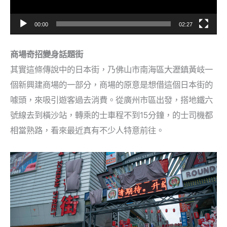
00:00
02:27
商場奇招變身話題街
其實這條傳說中的日本街，乃佛山市南海區大瀝鎮黃岐一
個新興建商場的一部分，商場的原意是想借這個日本街的
噱頭，來吸引遊客過去消費。從廣州市區出發，搭地鐵六
號線去到橫沙站，轉乘的士車程不到15分鐘，的士司機都
相當熟路，看來最近真有不少人特意前往。