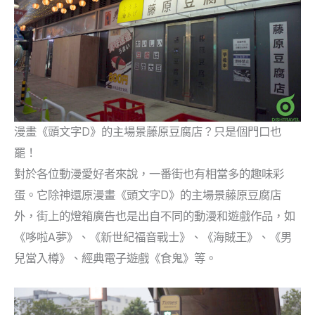
漫畫《頭文字D》的主場景藤原豆腐店？只是個門口也
罷！
對於各位動漫愛好者來說，一番街也有相當多的趣味彩
蛋。它除神還原漫畫《頭文字D》的主場景藤原豆腐店
外，街上的燈箱廣告也是出自不同的動漫和遊戲作品，如
《哆啦A夢》、《新世紀福音戰士》、《海賊王》、《男
兒當入樽》、經典電子遊戲《食鬼》等。