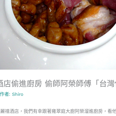
酒店偷進廚房 偷師阿榮師傅「台灣
 作者:
Shiro
麗禧酒店，我們有幸跟著雍翠庭大廚阿榮溜進廚房，看他