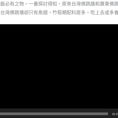
夜飯必有之物。一番探討得知，原來台灣佛跳牆和廣東佛
分台灣佛跳墻卻只有魚翅，竹筍類配料居多，吃上去或多
01:0