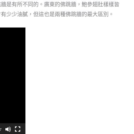
跳牆是有所不同的。廣東的佛跳牆，鮑參翅肚樣樣皆
會有少少油膩，但這也是兩種佛跳牆的最大區別。
7