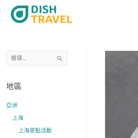
跳
至
主
要
內
容
搜
尋
關
地區
鍵
字
亞洲
:
上海
上海景點活動