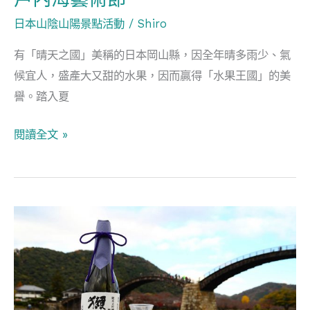
遊
日本山陰山陽景點活動
/
Shiro
瀨
有「晴天之國」美稱的日本岡山縣，因全年晴多雨少、氣
戶
候宜人，盛產大又甜的水果，因而贏得「水果王國」的美
內
譽。踏入夏
海
藝
閱讀全文 »
術
節
山
口
岩
國
懶