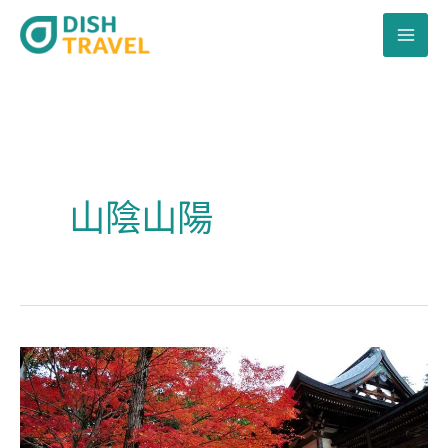
跳
至
主
要
內
容
山陰山陽
從
山
間