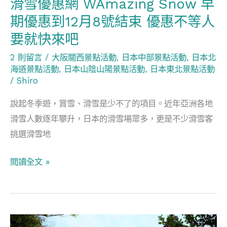
滑雪優惠網 WAmazing Snow 早
優
期優惠到12月8號結束 優惠不等人
惠
要就快來吧
到
12
2 則留言
/
大阪關西景點活動
,
日本中部景點活動
,
日本北
海道景點活動
,
日本山陰山陽景點活動
,
日本東北景點活動
月
/
Shiro
8
號
說起冬季遊，賞雪、滑雪是少不了的項目。近年亞洲各地
結
滑雪人數逐年攀升，日本的滑雪場眾多，更是不少滑雪客
束
挑選滑雪地
優
閱讀全文 »
惠
不
等
人
新
要