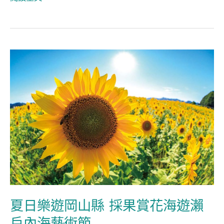
夏
日
樂
遊
岡
山
縣
採
果
賞
夏日樂遊岡山縣 採果賞花海遊瀨
花
戶內海藝術節
海