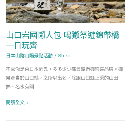
人
包
喝
獺
山口岩國懶人包 喝獺祭遊錦帶橋
祭
一日玩齊
遊
日本山陰山陽景點活動
/
Shiro
錦
帶
不管你是否日本酒鬼，多多少少都會聽過獺祭這品牌。獺
橋
祭源自於山口縣，之所以出名，除跟山口縣上乘的山田
一
錦、名水有關
日
玩
閱讀全文 »
齊