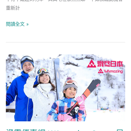
賞
重新計
推
薦
閱讀全文 »
滑
雪
優
惠
網
WAmazing
Snow
早
期