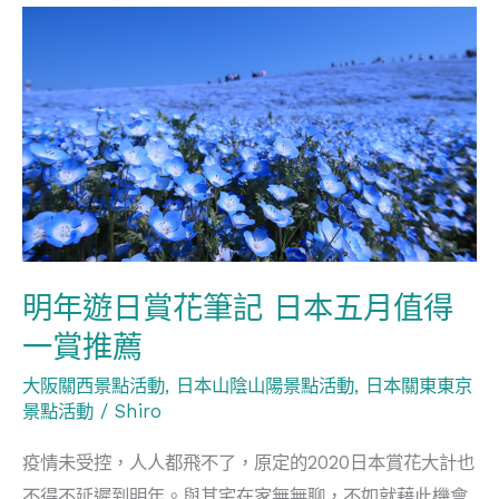
明
年
遊
日
賞
花
筆
記
日
明年遊日賞花筆記 日本五月值得
本
一賞推薦
五
大阪關西景點活動
,
日本山陰山陽景點活動
,
日本關東東京
月
景點活動
/
Shiro
值
得
疫情未受控，人人都飛不了，原定的2020日本賞花大計也
一
不得不延遲到明年。與其宅在家無無聊，不如就藉此機會