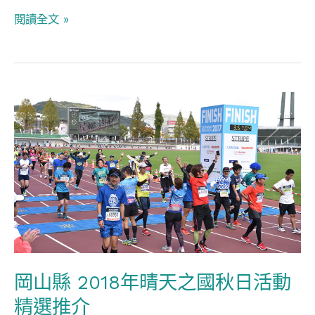
些
閱讀全文 »
日
本
神
社
岡
山
縣
2018
年
晴
天
之
國
岡山縣 2018年晴天之國秋日活動
秋
精選推介
日