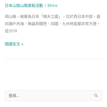
日本山陰山陽景點活動
/
Shiro
活
動
岡山縣，被譽為日本「晴天之國」，位於西日本中部，面
精
向瀨戶內海，無論到關西、四國、九州地區都非常方便。
選
從2018
推
介
閱讀全文 »
搜
尋