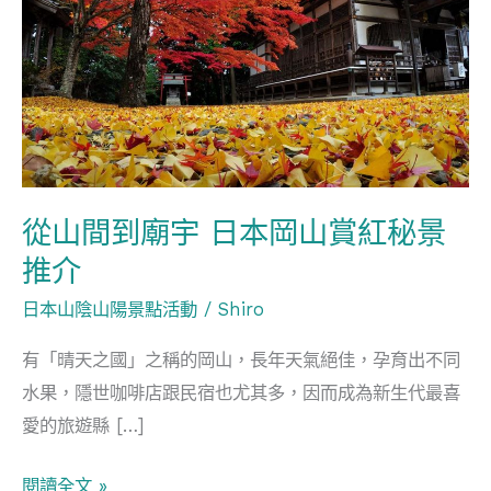
到
廟
宇
日
本
岡
山
從山間到廟宇 日本岡山賞紅秘景
賞
推介
紅
秘
日本山陰山陽景點活動
/
Shiro
景
有「晴天之國」之稱的岡山，長年天氣絕佳，孕育出不同
推
水果，隱世咖啡店跟民宿也尤其多，因而成為新生代最喜
介
愛的旅遊縣 […]
閱讀全文 »