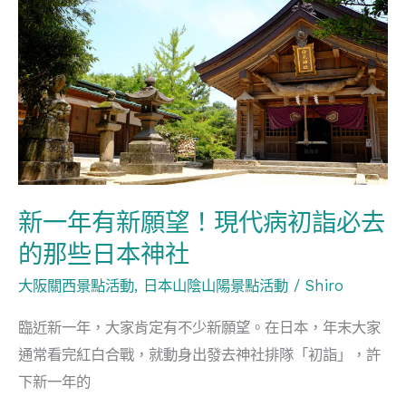
一
就
年
快
有
來
新
吧
願
望！
現
代
新一年有新願望！現代病初詣必去
病
的那些日本神社
初
大阪關西景點活動
,
日本山陰山陽景點活動
/
Shiro
詣
必
臨近新一年，大家肯定有不少新願望。在日本，年末大家
去
通常看完紅白合戰，就動身出發去神社排隊「初詣」，許
的
下新一年的
那