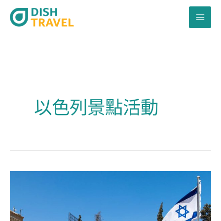
跳
至
主
要
內
容
以色列景點活動
以
色
列