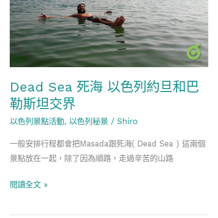
海
穌
以
基
色
督
列
走
約
過
旦
Dead Sea 死海 以色列約旦和巴
的
和
路
勒斯坦交界
巴
以色列景點活動
,
以色列秘景
/
Shiro
勒
斯
一般安排行程都會把Masada跟死海( Dead Sea ) 這兩個
坦
景點放在一起，除了因為順路，走過辛苦的山路
交
界
閱讀全文 »