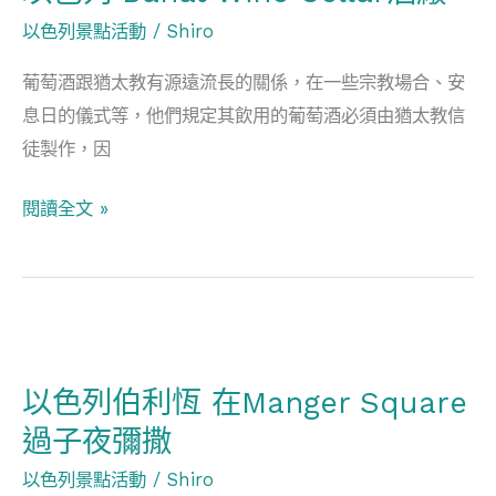
以色列景點活動
/
Shiro
葡萄酒跟猶太教有源遠流長的關係，在一些宗教場合、安
息日的儀式等，他們規定其飲用的葡萄酒必須由猶太教信
徒製作，因
閱讀全文 »
以
色
以色列伯利恆 在Manger Square
列
過子夜彌撒
伯
利
以色列景點活動
/
Shiro