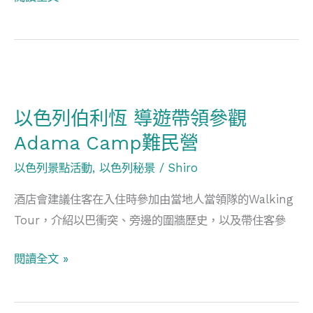
去
旅
遊
(不
以
斷
色
更
以色列伯利恆 導遊帶領參觀
列
新)
Adama Camp難民營
伯
利
以色列景點活動
,
以色列秘景
/
Shiro
恆
酒店會建議住客在入住時參加由當地人當領隊的Walking
導
Tour，介紹以巴衝突、旁邊的圍牆歷史，以及帶住客參
遊
帶
閱讀全文 »
領
參
觀