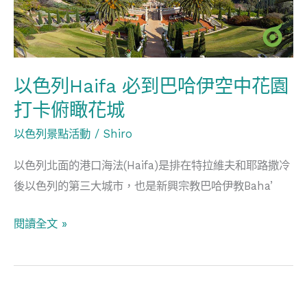
到
巴
哈
伊
以色列Haifa 必到巴哈伊空中花園
空
打卡俯瞰花城
中
以色列景點活動
/
Shiro
花
園
以色列北面的港口海法(Haifa)是排在特拉維夫和耶路撒冷
打
後以色列的第三大城市，也是新興宗教巴哈伊教Baha’
卡
俯
閱讀全文 »
瞰
花
城
以