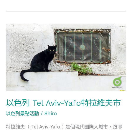
美
術
館
以
色
列
Tel
Aviv-
Yafo
特
拉
維
以色列 Tel Aviv-Yafo特拉維夫市
夫
以色列景點活動
/
Shiro
市
特拉維夫（ Tel Aviv-Yafo ) 是個現代國際大城市，跟耶