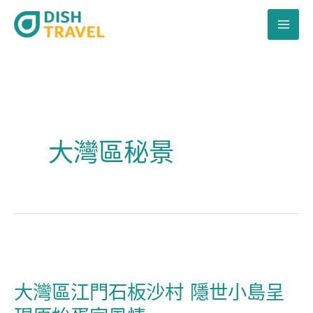
跳
至
主
要
內
容
大灣區秘景
大
灣
大灣區江門石板沙村 隱世小島呈
區