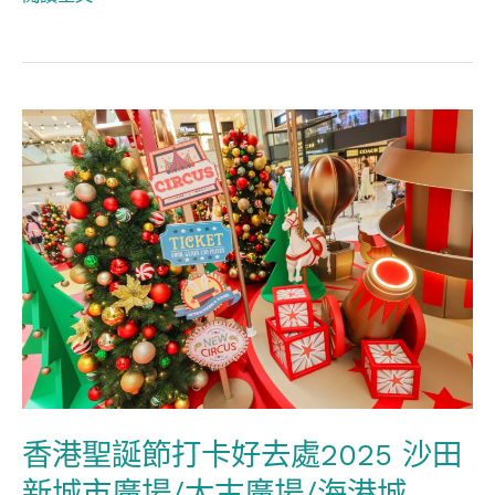
香
港
聖
誕
節
打
卡
好
去
處
香港聖誕節打卡好去處2025 沙田
2025
新城市廣場/太古廣場/海港城
沙