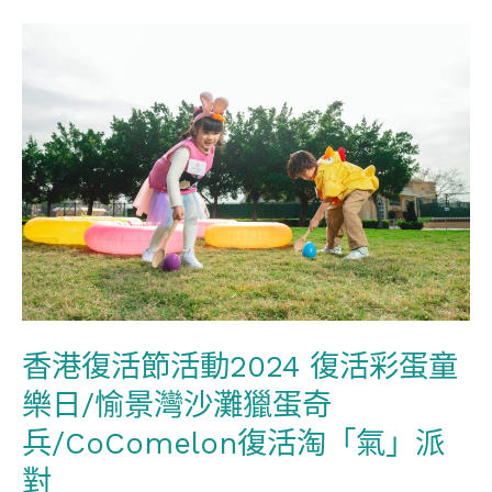
香
港
復
活
節
活
動
2024
復
活
香港復活節活動2024 復活彩蛋童
彩
樂日/愉景灣沙灘獵蛋奇
蛋
童
兵/CoComelon復活淘「氣」派
樂
對