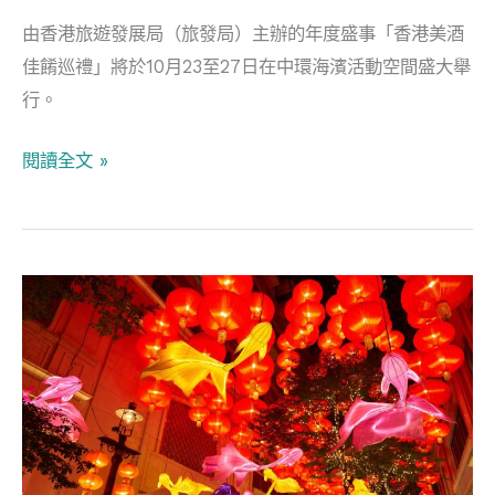
前
由香港旅遊發展局（旅發局）主辦的年度盛事「香港美酒
必
佳餚巡禮」將於10月23至27日在中環海濱活動空間盛大舉
讀
行。
三
大
閱讀全文 »
攻
略
香
港
中
秋
節
打
卡