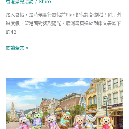
香港景點活動
/
Shiro
島
2024·
踏入暑假，是時候實行放假前Plan好假期計劃啦！除了外
大
夢
遊度假，留港面對猛烈陽光，最消暑莫過於到康文署轄下
嶼
幻
的42
山
啟
必
航
閱讀全文 »
游
靚
泳
灘
香
精
港
選
五
月
好
去