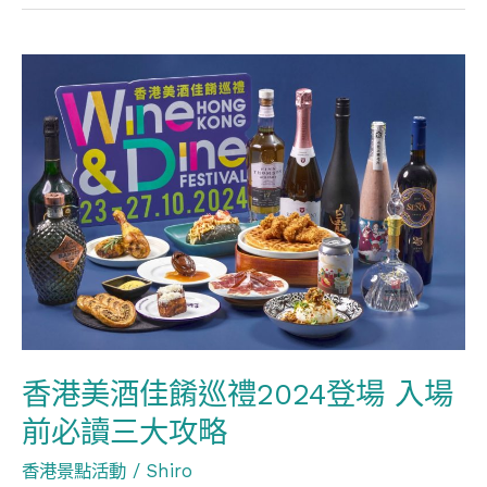
鬼
域
香
寨
港
城/Disney
美
Halloween
酒
Time
佳
餚
巡
禮
2024
登
香港美酒佳餚巡禮2024登場 入場
場
前必讀三大攻略
入
場
香港景點活動
/
Shiro