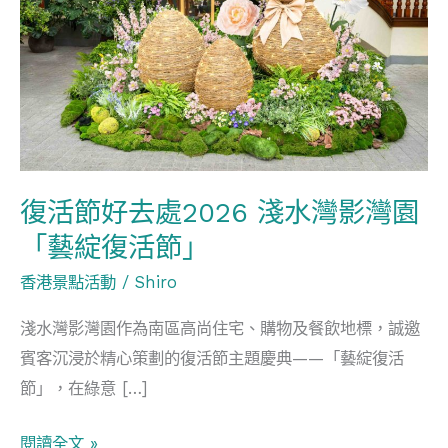
好
去
處
2026
淺
水
灣
復活節好去處2026 淺水灣影灣園
影
「藝綻復活節」
灣
園
香港景點活動
/
Shiro
「藝
淺水灣影灣園作為南區高尚住宅、購物及餐飲地標，誠邀
綻
賓客沉浸於精心策劃的復活節主題慶典——「藝綻復活
復
節」，在綠意 […]
活
節」
閱讀全文 »