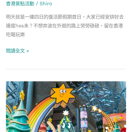
香港景點活動
/
Shiro
家
Bun/
明天就是一連四日的復活節假期首日，大家已經安排好去
島
邊度hea未？不想奔波在外遊的路上勞勞碌碌，留在香港
聚：
吃喝玩樂
香
港
閱讀全文 »
仔
篇/PMQ
玩
香
嘢
港
祭/The
2024
Place「山
聖
海
誕
之
打
饌」