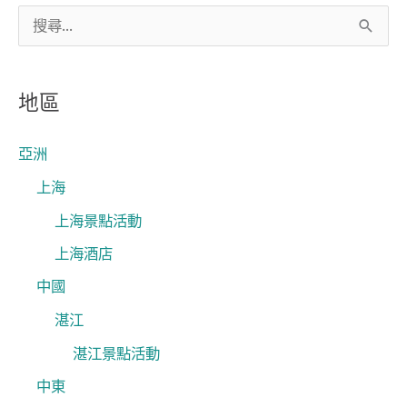
對
搜
尋
關
地區
鍵
字
亞洲
:
上海
上海景點活動
上海酒店
中國
湛江
湛江景點活動
中東