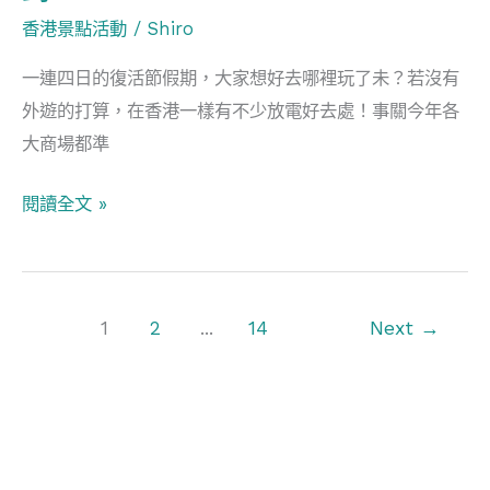
日/
香港景點活動
/
Shiro
愉
景
一連四日的復活節假期，大家想好去哪裡玩了未？若沒有
灣
外遊的打算，在香港一樣有不少放電好去處！事關今年各
沙
大商場都準
灘
閱讀全文 »
獵
蛋
奇
兵/CoComelon
1
2
...
14
Next
→
復
活
淘
「氣」
派