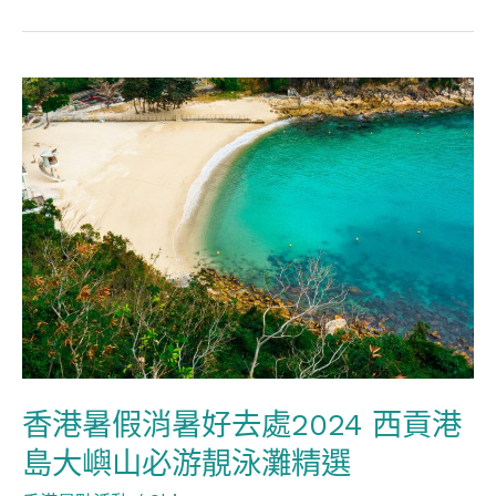
利
東
香
街 「喜
港
魚‧
暑
迎
假
月」
消
綵
暑
燈
好
會/
去
大
處
埔
2024
Lake
香港暑假消暑好去處2024 西貢港
西
House 星
島大嶼山必游靚泳灘精選
貢
|
港
願