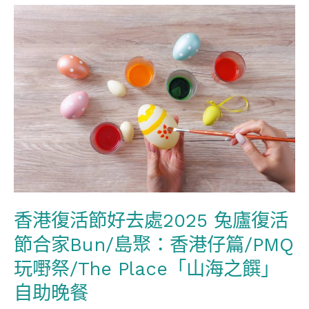
香
港
復
活
節
好
去
處
2025
兔
香港復活節好去處2025 兔廬復活
廬
節合家Bun/島聚：香港仔篇/PMQ
復
活
玩嘢祭/The Place「山海之饌」
節
自助晚餐
合