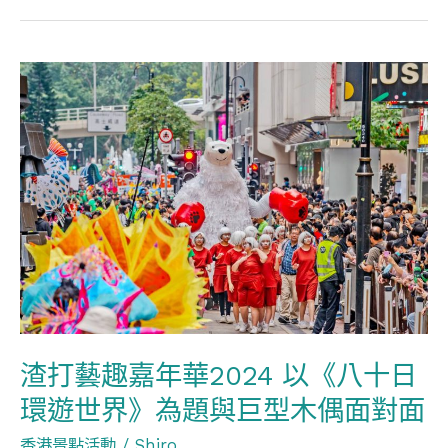
LCX/
旺
渣
角
打
朗
藝
豪
趣
坊
嘉
年
華
2024
以
《八
渣打藝趣嘉年華2024 以《八十日
十
環遊世界》為題與巨型木偶面對面
日
環
香港景點活動
/
Shiro