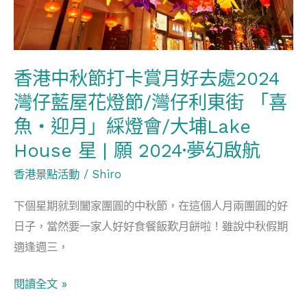
賞
月
好
香港中秋節打卡賞月好去處2024
去
灣仔藍屋花燈節/灣仔利東街 「喜
處
2024
魚‧迎月」綵燈會/大埔Lake
灣
House 星 | 願 2024·夢幻啟航
仔
香港景點活動
/
Shiro
藍
屋
下個星期就到闔家團圓的中秋節，在這個人月兩團圓的好
花
日子，當然要一家人好好食餐飯歎月餅啦！雖說中秋假期
燈
適逢週三，
節/
灣
閱讀全文 »
仔