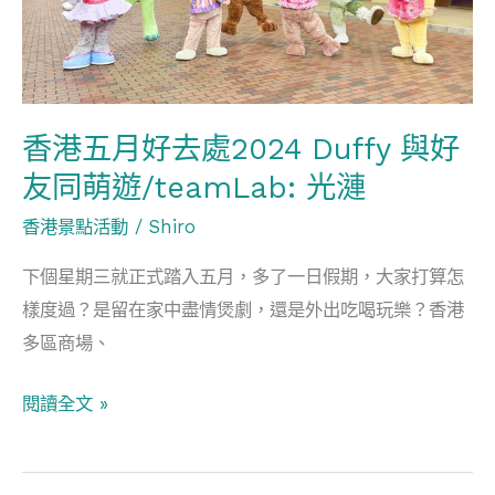
處
2024
Duffy
與
香港五月好去處2024 Duffy 與好
好
友同萌遊/teamLab: 光漣
友
同
香港景點活動
/
Shiro
萌
下個星期三就正式踏入五月，多了一日假期，大家打算怎
遊/teamLab:
樣度過？是留在家中盡情煲劇，還是外出吃喝玩樂？香港
光
多區商場、
漣
閱讀全文 »