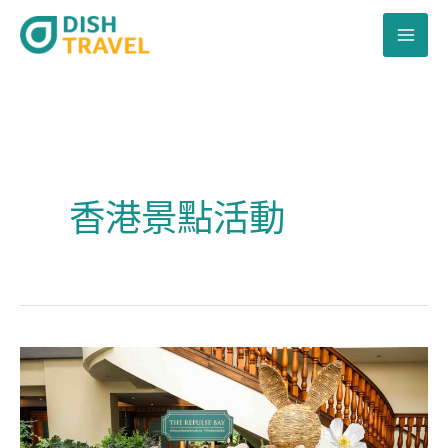
跳
至
主
要
內
容
香港景點活動
復
活
節