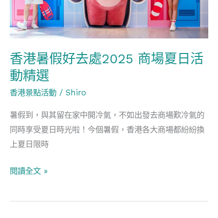
去
處
2025
商
香港暑假好去處2025 商場夏日活
場
動精選
夏
香港景點活動
/
Shiro
日
活
暑假到，與其留在家中開冷氣，不如出發去商場歎冷氣的
動
同時享受夏日時光啦！今個暑假，香港各大商場都紛紛換
精
上夏日限時
選
閱讀全文 »