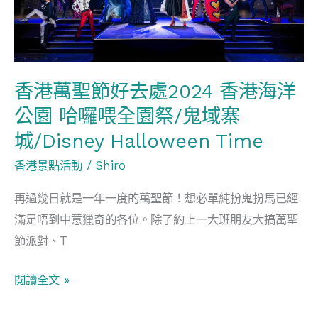
去
處
2024
香
香港萬聖節好去處2024 香港海洋
港
海
公園 哈囉喂全園祭/鬼域寨
洋
城/Disney Halloween Time
公
香港景點活動
/
Shiro
園
哈
再過幾日就是一年一度的萬聖節！想必單純扮鬼扮馬已經
囉
滿足唔到中意獵奇的各位。除了約上一大班朋友大搞萬聖
喂
節派對、T
全
閱讀全文 »
園
祭/