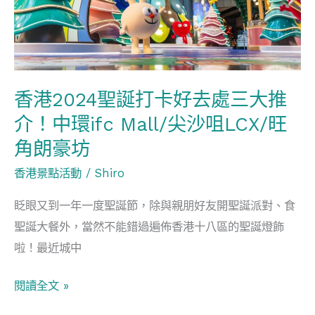
卡
自
好
助
去
晚
處
餐
香港2024聖誕打卡好去處三大推
三
介！中環ifc Mall/尖沙咀LCX/旺
大
推
角朗豪坊
介！
香港景點活動
/
Shiro
中
環
眨眼又到一年一度聖誕節，除與親朋好友開聖誕派對、食
ifc
聖誕大餐外，當然不能錯過遍佈香港十八區的聖誕燈飾
Mall/
啦！最近城中
尖
閱讀全文 »
沙
咀