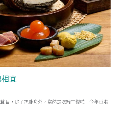
總相宜
統節目，除了扒龍舟外，當然是吃端午糉啦！今年香港