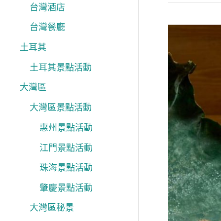
台灣酒店
台灣餐廳
2025
土耳其
香
港
土耳其景點活動
酒
大灣區
店
大灣區景點活動
端
惠州景點活動
午
糉
江門景點活動
精
珠海景點活動
選
肇慶景點活動
傳
大灣區秘景
統