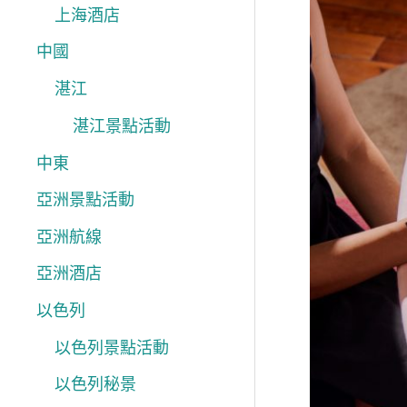
上海酒店
馬
中國
年
新
湛江
春
湛江景點活動
香
中東
港
亞洲景點活動
酒
亞洲航線
店
賀
亞洲酒店
年
以色列
糕
以色列景點活動
點
以色列秘景
精