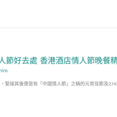
5情人節好去處 香港酒店情人節晚餐
hiro
，緊接其後便是有「中國情人節」之稱的元宵佳節及2.1