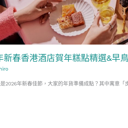
年新春香港酒店賀年糕點精選&早鳥優
hiro
是2026年新春佳節，大家的年貨準備成點？其中寓意