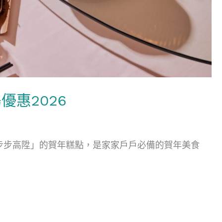
惠2026
「步步高陞」的賀年糕點，是家家戶戶必備的賀年美食