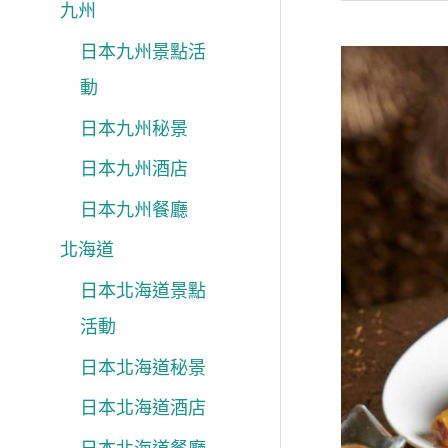
九州
酒
店
日本九州景點活
親
情
動
友
人
圍
日本九州秘景
節
爐
日本九州酒店
晚
喜
日本九州餐廳
餐
迎
精
北海道
蛇
選
日本北海道景點
年
香
活動
港
日本北海道秘景
酒
日本北海道酒店
店