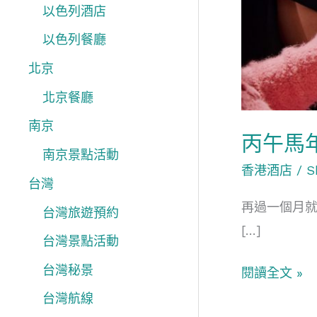
選
以色列酒店
&
以色列餐廳
早
北京
鳥
北京餐廳
優
惠
南京
丙午馬
2026
南京景點活動
香港酒店
/
S
台灣
再過一個月就
台灣旅遊預約
[…]
台灣景點活動
台灣秘景
閱讀全文 »
台灣航線