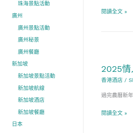
珠海景點活動
閱讀全文 »
廣州
廣州景點活動
廣州秘景
2025
廣州餐廳
情
新加坡
202
人
新加坡景點活動
節
香港酒店
/
S
新加坡航線
好
過完農曆新年
去
新加坡酒店
處
新加坡餐廳
閱讀全文 »
香
日本
港