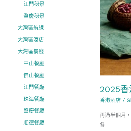
江門秘景
創
新
肇慶秘景
鹹
大灣區航線
甜
大灣區酒店
總
大灣區餐廳
相
宜
中山餐廳
佛山餐廳
202
江門餐廳
珠海餐廳
香港酒店
/
S
肇慶餐廳
再過半個月
順德餐廳
各