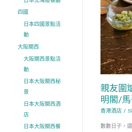
日本北海道餐廳
新
四國
春
盆
日本四國景點活
菜
動
推
大阪關西
介
大阪關西景點活
2025
動
富
豪
日本大阪關西秘
親友圍
酒
景
明閣/
店/
日本大阪關西酒
香
香港酒店
/
S
店
港
數數日子，
日本大阪關西餐
康