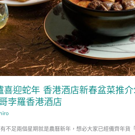
爐喜迎蛇年 香港酒店新春盆菜推介2
馬哥孛羅香港酒店
hiro
還有不足兩個星期就是農曆新年，想必大家已經備齊年貨