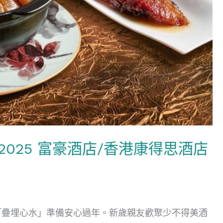
025 富豪酒店/香港康得思酒店
「疊埋心水」準備安心過年。新歲親友歡聚少不得美酒