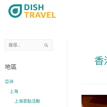
跳
至
主
要
內
容
搜
尋
香
關
地區
鍵
字
亞洲
:
上海
丙
上海景點活動
午