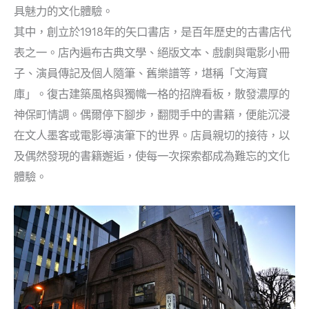
具魅力的文化體驗。
其中，創立於1918年的矢口書店，是百年歷史的古書店代
表之一。店內遍布古典文學、絕版文本、戲劇與電影小冊
子、演員傳記及個人隨筆、舊樂譜等，堪稱「文海寶
庫」。復古建築風格與獨幟一格的招牌看板，散發濃厚的
神保町情調。偶爾停下腳步，翻閱手中的書籍，便能沉浸
在文人墨客或電影導演筆下的世界。店員親切的接待，以
及偶然發現的書籍邂逅，使每一次探索都成為難忘的文化
體驗。