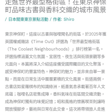
走進世界最型格街區！在東京神保
町品味古書與香料交織的城市風景
/
日本關東東京景點活動
/ 作者:
Shiro
東京神保町，這座以古書與咖哩聞名的街區，於2025年獲
英國權威雜誌《Time Out》評選為「世界最型格街區
（The Coolest Neighbourhoods）」排行榜第一名。
評選指標涵蓋文化氛圍、宜居性、夜生活與街頭景觀等多
元面向。本篇將深入介紹這座備受國際矚目的文化聚落，
感受神保町的豐富特色。神保町的魅力，並非來自單一景
點，而是在日常生活中層層累積的文化風景。街道兩側，
古書店如星羅棋布的知識綠洲，紙墨氣息承載著百年人文
底蘊；咖哩名店密集成陣，香料氣味在街區間交織流動，
成為神保町獨有的味覺記憶；昭和風格的懷舊喫茶則讓時
間放慢腳步，藝術與日常在此交會。這次將帶領旅人走進