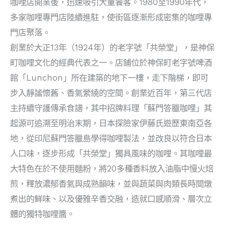
咖哩店開業後，迅速吸引大量饕客。1980至1990年代，
多家咖哩專門店陸續進駐，使街區逐漸形成密集的咖哩專
門店聚落。
創業於大正13年（1924年）的老字號「共榮堂」，是神保
町咖哩文化的經典代表之一。店鋪位於神保町老字號啤酒
館「Lunchon」所在建築的地下一樓，走下階梯，即可
步入靜謐懷舊、香氣縈繞的空間。創業近百年，第三代店
主持續守護傳承食譜，其中招牌料理「蘇門答臘咖哩」其
起源可追溯至明治末期，日本探險家伊藤氏遊歷東南亞各
地，從印尼蘇門答臘島學得咖哩製法，並改良以符合日本
人口味，逐步形成「共榮堂」獨具風味的咖哩。其咖哩最
大特色在於不使用麵粉，將20多種香料放入油脂中慢火焙
煎，釋放濃郁香氣與成熟韻味，並與蔬菜與肉類長時間燉
煮出的鮮味、以及優雅辛香交融，造就口感順滑、層次立
體的獨特咖哩醬。