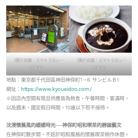
（圖片來源：スマトラカレー
（圖片來源：スマトラカレー
共栄堂）
共栄堂）
地點：東京都千代田區神田神保町1－6 サンビルＢ1
網址：
https://www.kyoueidoo.com/
※因店內空間有限且供應皆為熱食，午餐時間、客滿時，
以及週末、國定假日時間，10歲以下恕不接待。
沈浸懷舊風的緩緩時光──神保町昭和喫茶的靜謐藝文
在神保町散步間，不妨於昭和風格的懷舊喫茶稍作休憩。