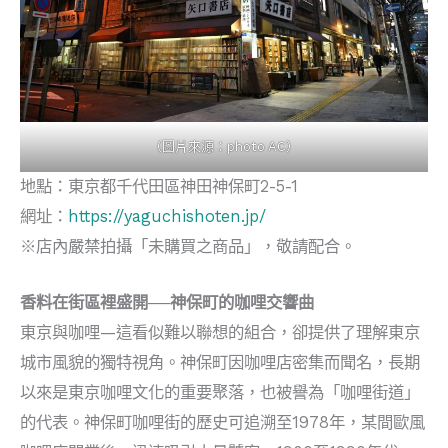
（圖片來源：photo AC）
地點：東京都千代田區神田神保町2-5-1
網址：
https://yaguchishoten.jp/
※店內嚴禁拍攝「未購買之商品」，敬請配合。
香料在街區裡盛開──神保町的咖哩交響曲
東京與咖哩—這看似難以聯想的組合，卻提供了理解東京
城市風貌的獨特視角。神保町因咖哩店密集而聞名，長期
以來是東京咖哩文化的重要聚落，也被譽為「咖哩街道」
的代表。神保町咖哩街的歷史可追溯至1978年，某間歐風