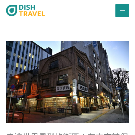
跳
至
主
要
內
容