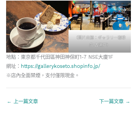
（圖片來源：ギャラリー珈琲
店 古瀬戸）
地點：東京都千代田區神田神保町1-7 NSE大廈1F
網址：
https://gallerykoseto.shopinfo.jp/
※店內全面禁煙，支付僅限現金。
←
上一篇文章
下一篇文章
→