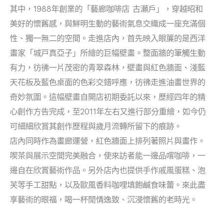
其中，1988年創業的「藝廊咖啡店 古瀬戶」，穿越昭和
美好的懷舊感，與鮮明生動的藝術氣息交織成一座充滿個
性、獨一無二的空間。走進店內，首先映入眼簾的是西洋
畫家「城戸真亞子」所繪的巨幅壁畫。整面牆的筆觸生動
有力，彷彿一片茂密的青翠森林，壁畫與紅色牆面、淺藍
天花板及藍色桌面的色彩交錯呼應，彷彿走進油畫世界的
奇妙氛圍。這幅壁畫自開店初期委託以來，歷經四年的精
心創作方告完成，至2011年左右又進行部分重繪，如今仍
可細細欣賞其創作歷程與歲月流轉所留下的痕跡。
店內同時作為畫廊運營，紅色牆面上排列著照片與畫作。
喫茶與展示空間完美融合，使來訪者能一邊品嚐咖啡，一
邊自在欣賞藝術作品。另外店內也提供手作戚風蛋糕、泡
芙等手工甜點，以及歐風香料咖哩填飽鹹食味蕾。來此盡
享藝術的眼福，喝一杯閒情逸致、沉浸懷舊的老時光。