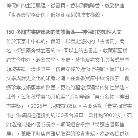
神保町的生活肌理，從書頁、香料到咖啡香，感受這座
「世界最型格街區」低調卻深刻的城市樣貌。
150 多間古書店串起的閱讀街區──神保町的知性人文
位於東京市中心的神保町，以歷史悠久的「古書街」聞
名。街道兩旁林立著約150間以上的古書店，收藏範圍橫
跨古今中外，涵蓋文學、歷史、藝術及次文化等各式專門
領域書籍。漫步其中，彷彿穿梭於迷你博物館，徜徉日本
文學與歷史文化的知識之海。在書香寶庫中縱情探索，偶
遇珍本或絕版本的驚喜，更為旅程增添獨特的知性樂趣。
此外，每年秋季自10月底至11月初舉辦「東京名物—神田
古書祭」，2025年已迎來第65屆。主要活動「青空掘寶書
市」沿靖國通道排列約100多台貨車，延伸約500公尺，宛
如浩瀚無邊的書卷長廊。期間還會舉辦「特選古書即售
展」，蒐羅平時店內難以取得的珍貴書籍，為訪客提供別