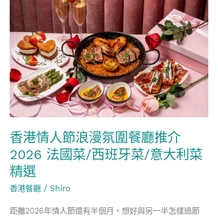
港
情
人
節
浪
漫
氛
圍
餐
香港情人節浪漫氛圍餐廳推介
廳
2026 法國菜/西班牙菜/意大利菜
推
介
精選
2026
香港餐廳
/
Shiro
法
國
距離2026年情人節還有半個月，想好與另一半怎樣過節