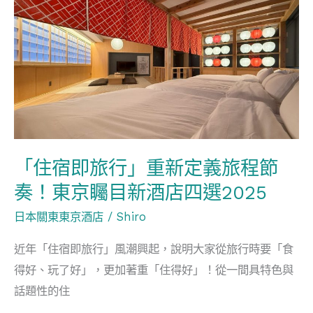
即
基
旅
地
行」
+
重
水
新
岸
定
鷺
義
園
旅
生
「住宿即旅行」重新定義旅程節
程
態
奏！東京矚目新酒店四選2025
節
島
日本關東東京酒店
/
Shiro
奏！
+摘
東
士
近年「住宿即旅行」風潮興起，說明大家從旅行時要「食
京
多
得好、玩了好」，更加著重「住得好」！從一間具特色與
矚
啤
話題性的住
目
梨