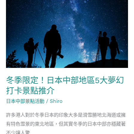
限
定！
日
本
中
部
地
區
冬季限定！日本中部地區5大夢幻
5
打卡景點推介
大
夢
日本中部景點活動
/
Shiro
幻
許多港人對於冬季日本的印象大多是滑雪勝地北海道或擁
打
有特色雪景的東北地區，但其實冬季的日本中部亦穩藏著
卡
不少讓人驚