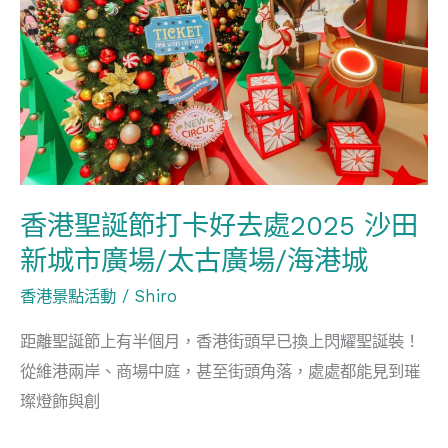
誕
外
節
賣
打
卡
好
去
處
香港聖誕節打卡好去處2025 沙田
2025
新城市廣場/太古廣場/海港城
沙
田
香港景點活動
/
Shiro
新
距離聖誕節上有半個月，香港街頭早已換上閃耀聖誕裝！
城
從維港兩岸、商場中庭，甚至街頭角落，處處都能見到璀
市
璨燈飾與創
廣
場/