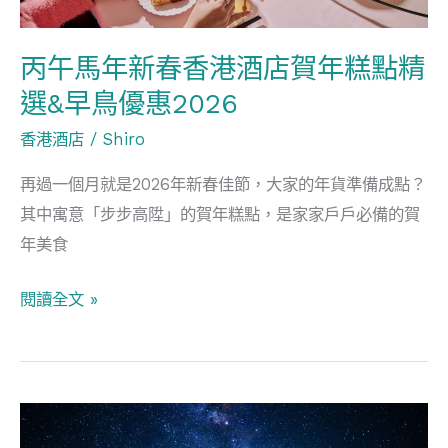
酒
店
丙午馬年新春香港酒店賀年糕點精
賀
選&早鳥優惠2026
年
糕
香港酒店
/
Shiro
點
再過一個月就是2026年新春佳節，大家的年貨準備成點？
精
其中寓意「步步高陞」的賀年糕點，是家家戶戶必備的賀
選
年美食
&
早
閱讀全文 »
鳥
優
惠
2026
冬
季