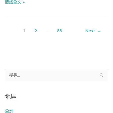
閱讀全文 »
太
古
廣
場/
1
2
...
88
Next
→
海
港
城
搜
尋
關
地區
鍵
字
亞洲