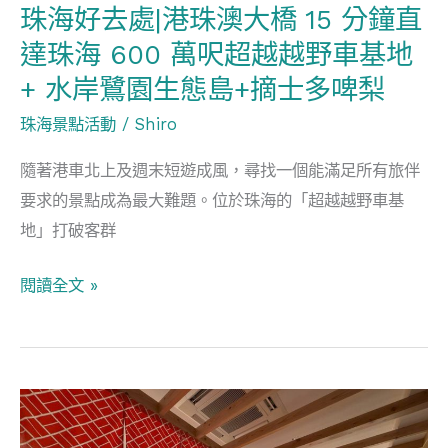
珠海好去處|港珠澳大橋 15 分鐘直
15
達珠海 600 萬呎超越越野車基地
分
鐘
+ 水岸鷺園生態島+摘士多啤梨
直
珠海景點活動
/
Shiro
達
珠
隨著港車北上及週末短遊成風，尋找一個能滿足所有旅伴
海
要求的景點成為最大難題。位於珠海的「超越越野車基
600
地」打破客群
萬
閱讀全文 »
呎
超
越
越
「住
野
宿
車