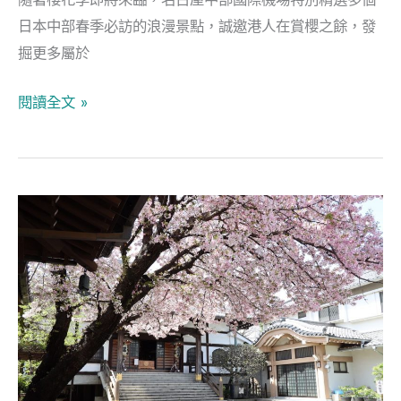
訪
日本中部春季必訪的浪漫景點，誠邀港人在賞櫻之餘，發
7
掘更多屬於
大
夢
閱讀全文 »
幻
景
點
推
造
薦
訪
東
京
人
氣
能
量