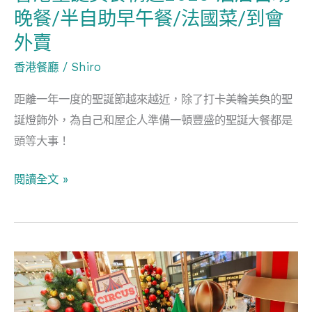
晚餐/半自助早午餐/法國菜/到會
自
助
外賣
晚
香港餐廳
/
Shiro
餐/
半
距離一年一度的聖誕節越來越近，除了打卡美輪美奐的聖
自
誕燈飾外，為自己和屋企人準備一頓豐盛的聖誕大餐都是
助
頭等大事！
早
閱讀全文 »
午
餐/
法
國
香
菜/
港
到
聖
會