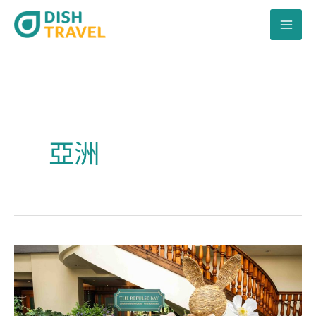
跳
至
主
要
內
容
亞洲
復
活
節