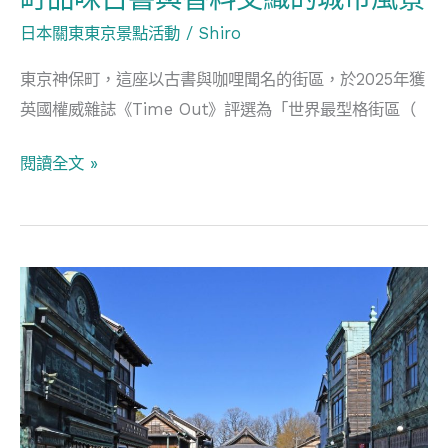
神
日本關東東京景點活動
/
Shiro
保
東京神保町，這座以古書與咖哩聞名的街區，於2025年獲
町
英國權威雜誌《Time Out》評選為「世界最型格街區（
品
味
閱讀全文 »
古
書
與
香
邂
料
逅
交
東
織
京
的
後
城
花
市