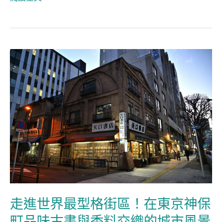
走
進
世
界
最
型
格
街
區！
在
走進世界最型格街區！在東京神保
東
町品味古書與香料交織的城市風景
京