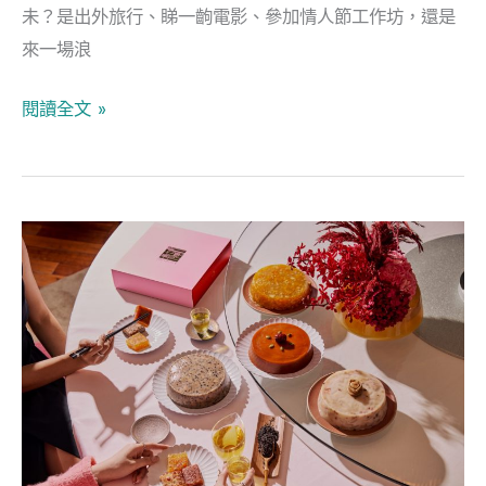
菜/
未？是出外旅行、睇一齣電影、參加情人節工作坊，還是
西
來一場浪
班
閱讀全文 »
牙
菜/
意
大
丙
利
午
菜
馬
精
年
選
新
春
香
港