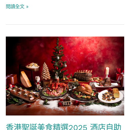
新
閱讀全文 »
酒
店
四
選
香
2025
港
聖
誕
美
食
精
選
2025
酒
香港聖誕美食精選2025 酒店自助
店