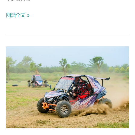
景
點
閱讀全文 »
推
介
珠
海
好
去
處|
港
珠
澳
大
橋