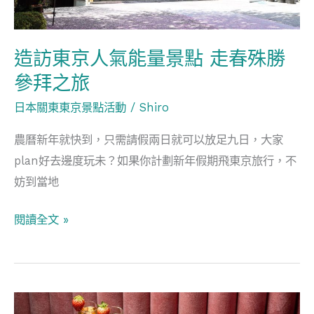
景
點
造訪東京人氣能量景點 走春殊勝
走
參拜之旅
春
殊
日本關東東京景點活動
/
Shiro
勝
農曆新年就快到，只需請假兩日就可以放足九日，大家
參
plan好去邊度玩未？如果你計劃新年假期飛東京旅行，不
拜
妨到當地
之
旅
閱讀全文 »
香