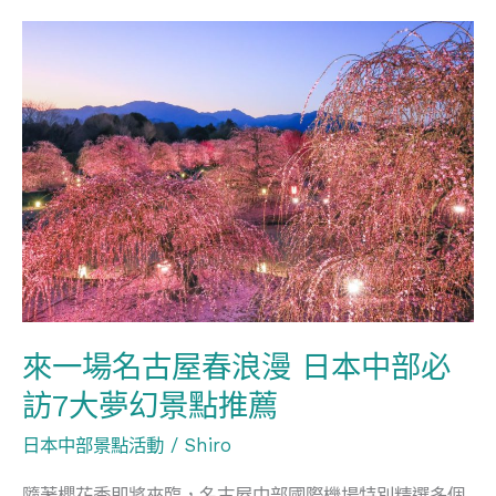
然
來
寶
一
庫
場
與
名
秘
古
境
屋
春
浪
漫
日
來一場名古屋春浪漫 日本中部必
本
訪7大夢幻景點推薦
中
部
日本中部景點活動
/
Shiro
必
隨著櫻花季即將來臨，名古屋中部國際機場特別精選多個