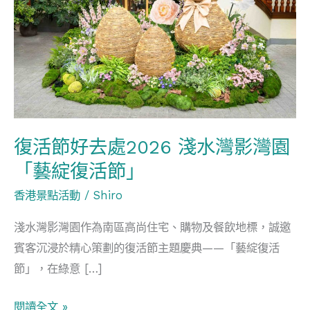
好
去
處
2026
淺
水
灣
復活節好去處2026 淺水灣影灣園
影
「藝綻復活節」
灣
園
香港景點活動
/
Shiro
「藝
淺水灣影灣園作為南區高尚住宅、購物及餐飲地標，誠邀
綻
賓客沉浸於精心策劃的復活節主題慶典——「藝綻復活
復
節」，在綠意 […]
活
節」
閱讀全文 »