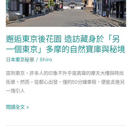
園
風
造
景
訪
藏
邂逅東京後花園 造訪藏身於「另
身
一個東京」多摩的自然寶庫與秘境
於
「另
日本東京秘景
/
Shiro
一
提到東京，許多人的印象不外乎是高聳的摩天大樓與時尚
個
街景。然而，從都心出發、僅約50分鐘車程，便能走進另
東
一塊引人
京」
多
閱讀全文 »
摩
的
自