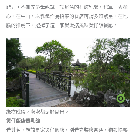
能力，不如先帶母親試一試馳名的石歧乳鴿，也算一表孝
心。在中山，以乳鴿作為招萊的食店可謂多如繁星。在地
膽的推薦下，選擇了這一家煲煲掂風味煲仔飯餐廳。
綠樹成蔭，處處都是好風景。
煲仔飯店賣乳鴿
看其名，想該是家煲仔飯店，別看它裝修普通，猶如快餐