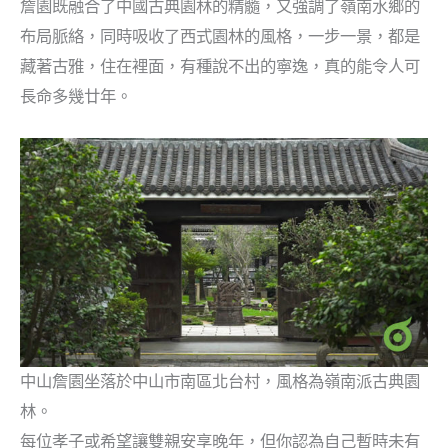
詹園既融合了中國古典園林的精髓，又強調了嶺南水鄉的
布局脈絡，同時吸收了西式園林的風格，一步一景，都是
藏著古雅，住在裡面，有種說不出的寧逸，真的能令人可
長命多幾廿年。
中山詹園坐落於中山市南區北台村，風格為嶺南派古典園
林。
每位孝子或希望讓雙親安享晚年，但你認為自己暫時未有