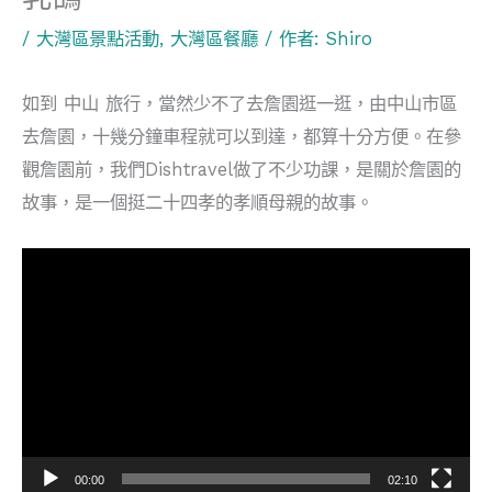
/
大灣區景點活動
,
大灣區餐廳
/ 作者:
Shiro
如到 中山 旅行，當然少不了去詹園逛一逛，由中山市區
去詹園，十幾分鐘車程就可以到達，都算十分方便。在參
觀詹園前，我們Dishtravel做了不少功課，是關於詹園的
故事，是一個挺二十四孝的孝順母親的故事。
視
訊
播
放
器
00:00
02:10