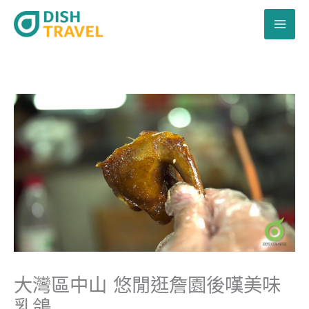
跳
至
主
要
內
容
大灣區中山 悠閒逛詹園後嘆美味
乳鴿