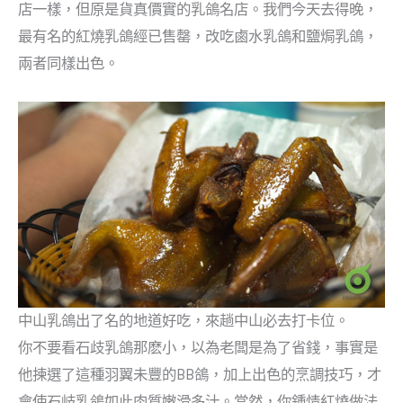
店一樣，但原是貨真價實的乳鴿名店。我們今天去得晚，
最有名的紅燒乳鴿經已售罄，改吃鹵水乳鴿和鹽焗乳鴿，
兩者同樣出色。
中山乳鴿出了名的地道好吃，來趟中山必去打卡位。
你不要看石歧乳鴿那麽小，以為老闆是為了省錢，事實是
他揀選了這種羽翼未豐的BB鴿，加上出色的烹調技巧，才
會使石岐乳鴿如此肉質嫩滑多汁。當然，你鍾情紅燒做法