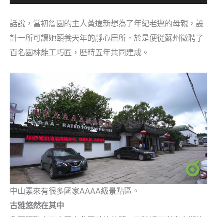
話說，當初詹園的主人黃遠新想為了年紀老邁的母親，設
計一所可讓她頤養天年的靜心居所，於是便從蘇州徵聘了
百名園林能工巧匠，歷時五年共同建成。
中山素來有很多國家AAAA級景點區。
古雅悠然在其中