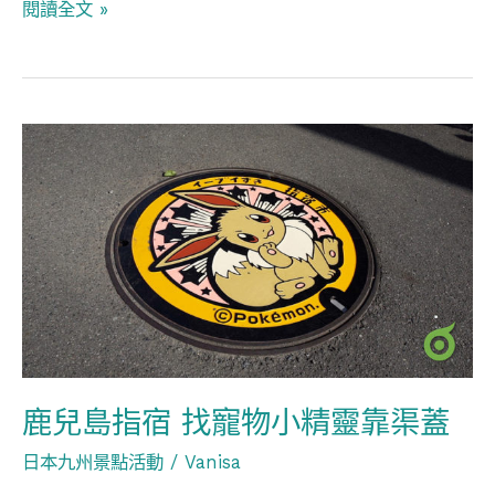
閱讀全文 »
鹿
兒
島
指
宿
找
寵
物
小
鹿兒島指宿 找寵物小精靈靠渠蓋
精
日本九州景點活動
/
Vanisa
靈