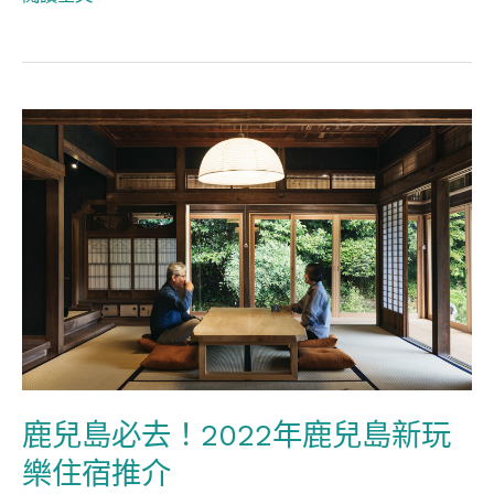
鹿
兒
島
必
去！
2022
年
鹿
兒
島
鹿兒島必去！2022年鹿兒島新玩
新
樂住宿推介
玩