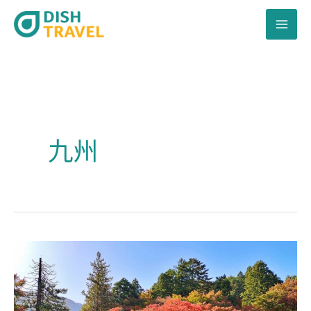
跳
至
主
要
內
容
九州
日
本
紅