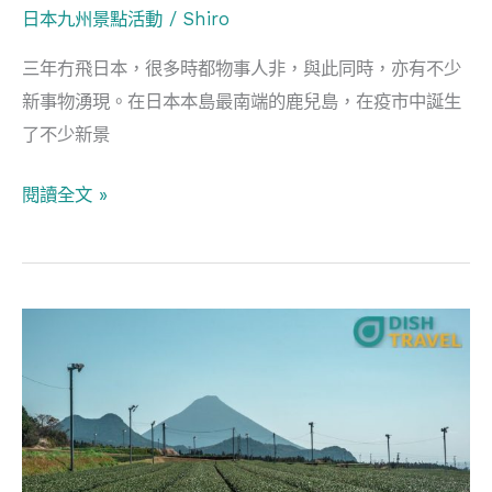
日本九州景點活動
/
Shiro
樂
住
三年冇飛日本，很多時都物事人非，與此同時，亦有不少
宿
新事物湧現。在日本本島最南端的鹿兒島，在疫市中誕生
推
了不少新景
介
閱讀全文 »
鹿
兒
島
名
物
知