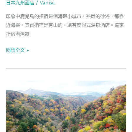
日本九州酒店
/
Vanisa
森
林
印象中鹿兒島的指宿是個海邊小城市，熟悉的砂浴，都靠
砂
近海邊。其實指宿是有山的，還有度假式溫泉酒店。這家
浴
指宿海灣露
閱讀全文 »
日
本
九
州
紅
葉