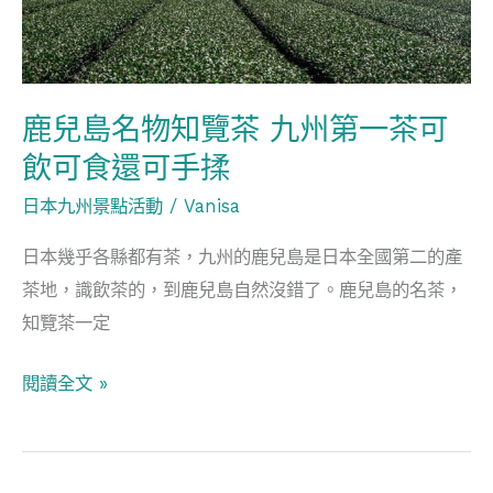
覽
茶
九
鹿兒島名物知覽茶 九州第一茶可
州
第
飲可食還可手揉
一
日本九州景點活動
/
Vanisa
茶
日本幾乎各縣都有茶，九州的鹿兒島是日本全國第二的產
可
茶地，識飲茶的，到鹿兒島自然沒錯了。鹿兒島的名茶，
飲
知覽茶一定
可
食
閱讀全文 »
還
可
手
揉