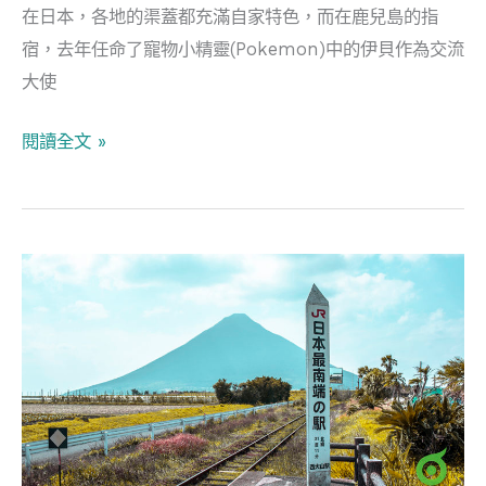
靠
在日本，各地的渠蓋都充滿自家特色，而在鹿兒島的指
渠
宿，去年任命了寵物小精靈(Pokemon)中的伊貝作為交流
蓋
大使
閱讀全文 »
鹿
兒
島
指
宿
自
駕