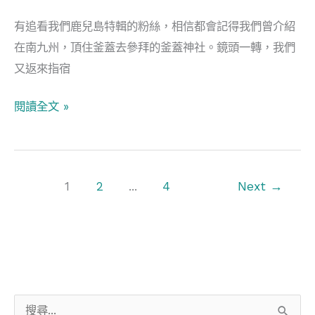
山
有追看我們鹿兒島特輯的粉絲，相信都會記得我們曾介紹
水
在南九州，頂住釜蓋去參拜的釜蓋神社。鏡頭一轉，我們
兼
又返來指宿
求
財
閱讀全文 »
1
2
...
4
Next
→
搜