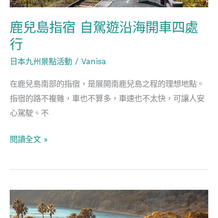
遊
沿
鹿兒島指宿 自駕遊沿海開車四處
海
行
開
日本九州景點活動
/
Vanisa
車
四
在鹿兒島南部的指宿，是展開南鹿兒島之程的理想地點。
處
指宿的路不複雜，車也不算多，車速也不太快，可讓人安
行
心駕駛。不
閱讀全文 »
鹿
兒