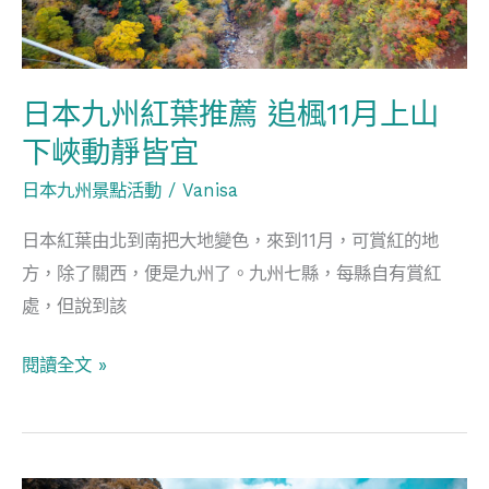
推
薦
追
日本九州紅葉推薦 追楓11月上山
楓
下峽動靜皆宜
11
月
日本九州景點活動
/
Vanisa
上
日本紅葉由北到南把大地變色，來到11月，可賞紅的地
山
方，除了關西，便是九州了。九州七縣，每縣自有賞紅
下
處，但說到該
峽
動
閱讀全文 »
靜
皆
宜