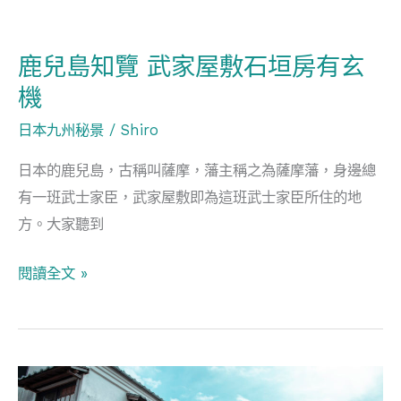
鹿
兒
鹿兒島知覽 武家屋敷石垣房有玄
島
機
知
覽
日本九州秘景
/
Shiro
武
日本的鹿兒島，古稱叫薩摩，藩主稱之為薩摩藩，身邊總
家
有一班武士家臣，武家屋敷即為這班武士家臣所住的地
屋
方。大家聽到
敷
石
閱讀全文 »
垣
房
有
玄
鹿
機