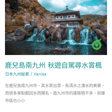
鹿
兒
島
南
九
州
秋
遊
自
鹿兒島南九州 秋遊自駕尋水賞楓
駕
日本九州秘景
/
Vanisa
尋
水
在鹿兒島南九州市，其水質出眾，有清水之湧水的美譽，
賞
而很多景點都因水而聞名。南九州市的建築物不多，就連
楓
市區也小小