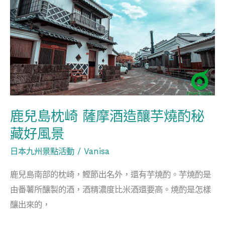
兒
島
枕
崎
薩
摩
酒
造
鹿兒島枕崎 薩摩酒造釀芋燒酌秘
釀
藏好風景
芋
日本九州景點活動
/
Vanisa
燒
酌
鹿兒島南部的枕崎，鰹節出名外，還有芋燒酌。芋燒酌是
秘
由番薯所釀製的酒，酒精濃度比米酒還要高。燒酌是怎樣
藏
釀出來的，
好