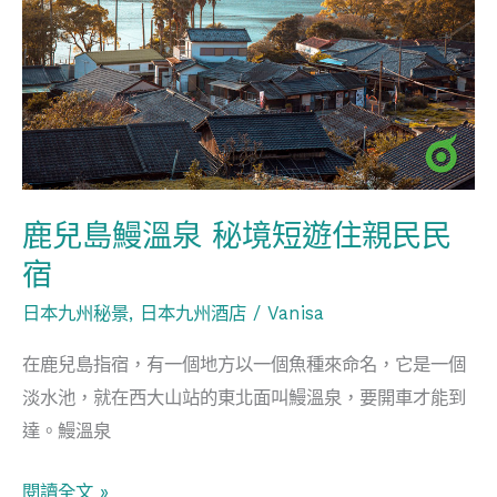
島
鰻
溫
泉
秘
境
短
鹿兒島鰻溫泉 秘境短遊住親民民
遊
宿
住
日本九州秘景
,
日本九州酒店
/
Vanisa
親
民
在鹿兒島指宿，有一個地方以一個魚種來命名，它是一個
民
淡水池，就在西大山站的東北面叫鰻溫泉，要開車才能到
宿
達。鰻溫泉
閱讀全文 »