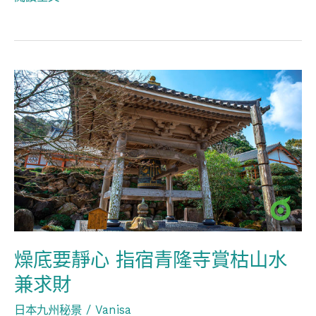
燥
底
要
靜
心
指
宿
青
隆
燥底要靜心 指宿青隆寺賞枯山水
寺
兼求財
賞
日本九州秘景
/
Vanisa
枯