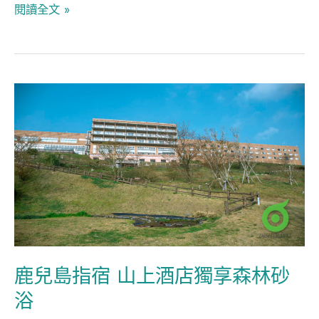
風
閱讀全文 »
景
鹿
兒
島
指
宿
山
上
酒
店
鹿兒島指宿 山上酒店獨享森林砂
獨
浴
享