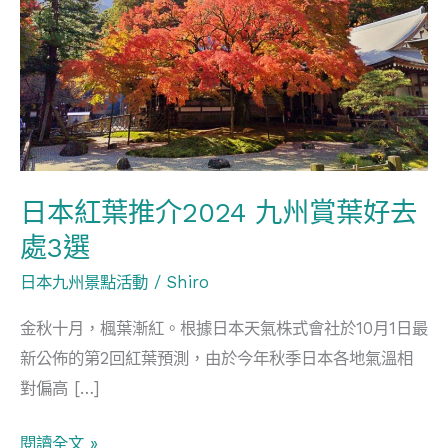
葉
推
介
2024
九
州
賞
日本紅葉推介2024 九州賞葉好去
葉
處3選
好
去
日本九州景點活動
/
Shiro
處
金秋十月，楓葉漸紅。根據日本天氣株式會社於10月1日最
3
新公佈的第2回紅葉預測，由於今年秋季日本各地氣溫相
選
對偏高 […]
閱讀全文 »