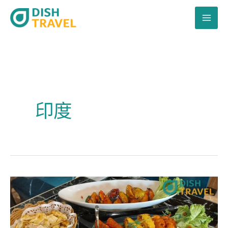
跳
至
主
要
內
容
印度
個
個
淨