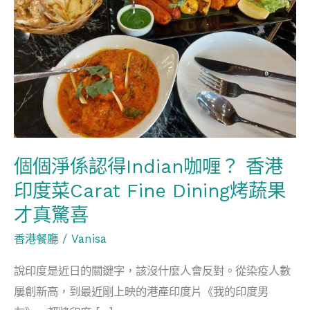
係
認
得
Indian
咖
喱？
香
港
個個淨係認得Indian咖喱？ 香港
印
印度菜Carat Fine Dining烤蔬果
度
菜
才真驚喜
Carat
香港餐廳
/
Vanisa
Fine
說印度是近日的關鍵字，該沒什麼人會反對。從染疫人數
Dining
屢創新高，到最近剛上映的港產印度片《我的印度男
烤