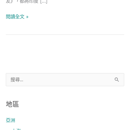
友》，都將印度 […]
蔬
果
閱讀全文 »
才
真
驚
喜
搜
尋
關
地區
鍵
字
亞洲
: