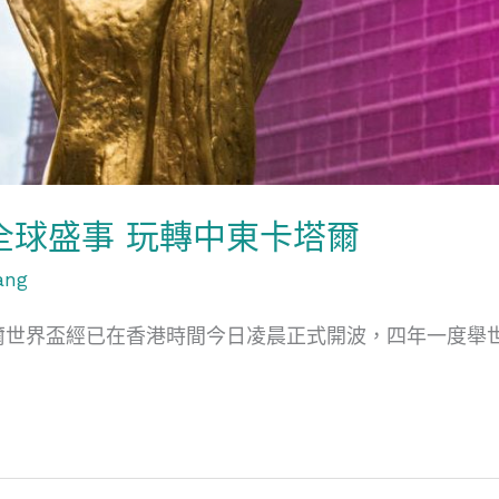
全球盛事 玩轉中東卡塔爾
ang
塔爾世界盃經已在香港時間今日凌晨正式開波，四年一度