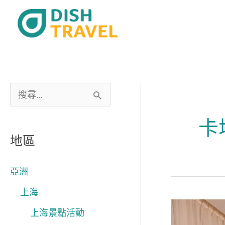
跳
至
主
要
內
容
搜
尋
卡
關
地區
鍵
字
亞洲
:
上海
與
上海景點活動
四