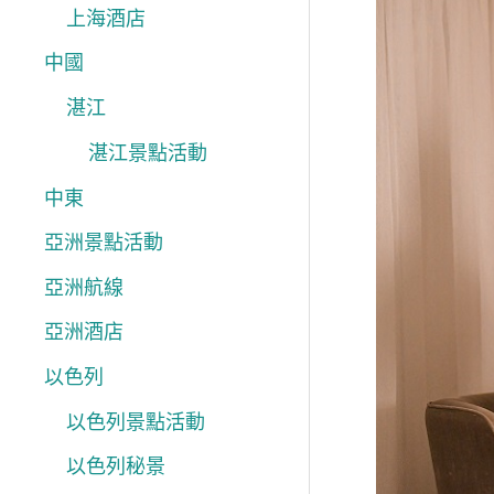
上海酒店
年
中國
一
度
湛江
世
湛江景點活動
界
中東
盃
亞洲景點活動
狂
亞洲航線
歡
住
亞洲酒店
酒
以色列
店
以色列景點活動
睇
以色列秘景
波