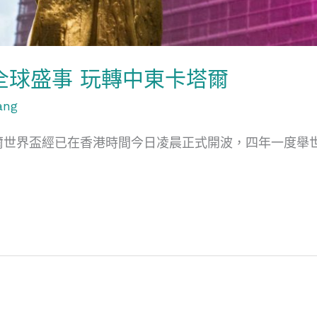
全球盛事 玩轉中東卡塔爾
ang
塔爾世界盃經已在香港時間今日凌晨正式開波，四年一度