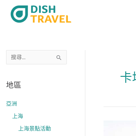
跳
至
主
要
內
容
搜
尋
卡
關
地區
鍵
字
亞洲
:
上海
世
上海景點活動
界