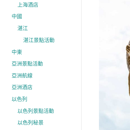
上海酒店
盃
中國
全
球
湛江
盛
湛江景點活動
事
中東
玩
亞洲景點活動
轉
亞洲航線
中
東
亞洲酒店
卡
以色列
塔
以色列景點活動
爾
以色列秘景